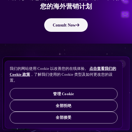
您的海外营销计划
Consult Now
版权所有 © 2010 ~ 2026 隽永东方/EastDigi--专注企业海外业务增长
想让
ChatGPT
×
备案号：
苏ICP备14005285号-11
我们的网站使用 Cookie 以改善您的在线体验。
点击查看我们的
搜索找到您的独立站？
Perplexity
Cookie 政策
，了解我们使用的 Cookie 类型及如何更改您的设
免费获取隽永东方 SEO / AEO / GEO 独立站可见
Gemini
置。
苏公网安备32021102001690号
性诊断
Claude
ChatGPT
管理 Cookie
全部拒绝
全部接受
免费诊断
→