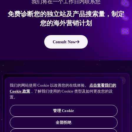
我们将在一个工作日内联系您
免费诊断您的独立站及产品搜索量，制定
您的海外营销计划
Consult Now
版权所有 © 2010 ~ 2026 隽永东方/EastDigi--专注企业海外业务增长
想让
ChatGPT
×
备案号：
苏ICP备14005285号-11
我们的网站使用 Cookie 以改善您的在线体验。
点击查看我们的
搜索找到您的独立站？
Perplexity
Cookie 政策
，了解我们使用的 Cookie 类型及如何更改您的设
免费获取隽永东方 SEO / AEO / GEO 独立站可见
Gemini
置。
苏公网安备32021102001690号
性诊断
Claude
ChatGPT
管理 Cookie
全部拒绝