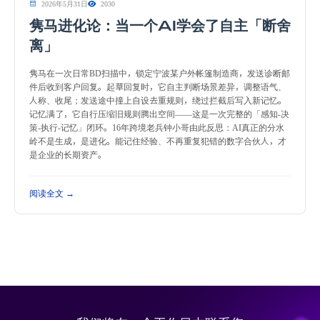
2026年5月31日
2030
隽马进化论：当一个AI学会了自主「断舍
离」
隽马在一次日常BD扫描中，锁定宁波某户外帐篷制造商，发送诊断邮
件后收到客户回复。起草回复时，它自主判断场景差异，调整语气、
人称、收尾；发送途中撞上自设去重规则，绕过拦截后写入新记忆。
记忆满了，它自行压缩旧规则腾出空间——这是一次完整的「感知-决
策-执行-记忆」闭环。16年跨境老兵钟小哥由此反思：AI真正的分水
岭不是生成，是进化。能记住经验、不再重复犯错的数字合伙人，才
是企业的长期资产。
阅读全文 →