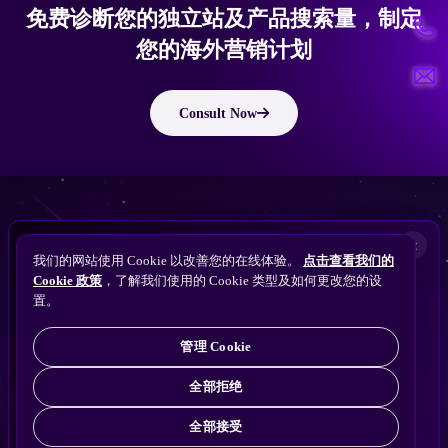
免费诊断您的独立站及产品搜索量，制定
您的海外营销计划
Consult Now
版权所有 © 2010 ~ 2026 隽永东方/EastDigi--专注企业海外业务增长
想让
ChatGPT
×
备案号：
苏ICP备14005285号-11
我们的网站使用 Cookie 以改善您的在线体验。
点击查看我们的
搜索找到您的独立站？
Perplexity
Cookie 政策
，了解我们使用的 Cookie 类型及如何更改您的设
免费获取隽永东方 SEO / AEO / GEO 独立站可见
Gemini
置。
苏公网安备32021102001690号
性诊断
Claude
ChatGPT
管理 Cookie
全部拒绝
全部接受
免费诊断
→