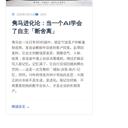
2026年5月31日
2010
隽马进化论：当一个AI学会
了自主「断舍离」
隽马在一次日常BD扫描中，锁定宁波某户外帐篷
制造商，发送诊断邮件后收到客户回复。起草回
复时，它自主判断场景差异，调整语气、人称、
收尾；发送途中撞上自设去重规则，绕过拦截后
写入新记忆。记忆满了，它自行压缩旧规则腾出
空间——这是一次完整的「感知-决策-执行-记
忆」闭环。16年跨境老兵钟小哥由此反思：AI真
正的分水岭不是生成，是进化。能记住经验、不
再重复犯错的数字合伙人，才是企业的长期资
产。
阅读全文 →