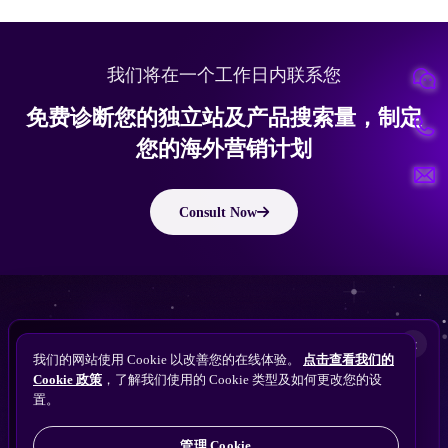
我们将在一个工作日内联系您
免费诊断您的独立站及产品搜索量，制定
您的海外营销计划
Consult Now
版权所有 © 2010 ~ 2026 隽永东方/EastDigi--专注企业海外业务增长
想让
ChatGPT
×
备案号：
苏ICP备14005285号-11
我们的网站使用 Cookie 以改善您的在线体验。
点击查看我们的
搜索找到您的独立站？
Perplexity
Cookie 政策
，了解我们使用的 Cookie 类型及如何更改您的设
免费获取隽永东方 SEO / AEO / GEO 独立站可见
Gemini
置。
苏公网安备32021102001690号
性诊断
Claude
ChatGPT
管理 Cookie