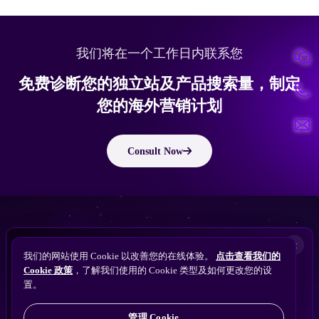
我们将在一个工作日内联系您
免费诊断您的独立站及产品搜索量，制定
您的海外营销计划
Consult Now
版权所有 © 2010 ~ 2026 隽永东方/EastDigi--专注企业海外业务增长
想让
ChatGPT
×
备案号：
苏ICP备14005285号-11
我们的网站使用 Cookie 以改善您的在线体验。
点击查看我们的
搜索找到您的独立站？
Perplexity
Cookie 政策
，了解我们使用的 Cookie 类型及如何更改您的设
免费获取隽永东方 SEO / AEO / GEO 独立站可见
Gemini
置。
苏公网安备32021102001690号
性诊断
Claude
ChatGPT
管理 Cookie