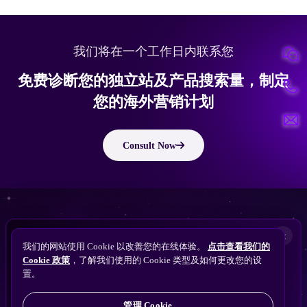
我们将在一个工作日内联系您
免费诊断您的独立站及产品搜索量，制定
您的海外营销计划
Consult Now
版权所有 © 2010 ~ 2026 隽永东方/EastDigi--专注企业海外业务增长
想让
ChatGPT
×
备案号：
苏ICP备14005285号-11
我们的网站使用 Cookie 以改善您的在线体验。
点击查看我们的
搜索找到您的独立站？
Perplexity
Cookie 政策
，了解我们使用的 Cookie 类型及如何更改您的设
免费获取隽永东方 SEO / AEO / GEO 独立站可见
Gemini
置。
苏公网安备32021102001690号
性诊断
Claude
ChatGPT
管理 Cookie