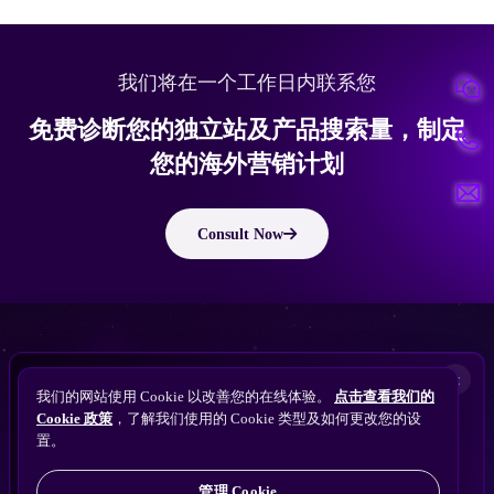
我们将在一个工作日内联系您
免费诊断您的独立站及产品搜索量，制定
您的海外营销计划
Consult Now
版权所有 © 2010 ~ 2026 隽永东方/EastDigi--专注企业海外业务增长
想让
ChatGPT
×
备案号：
苏ICP备14005285号-11
我们的网站使用 Cookie 以改善您的在线体验。
点击查看我们的
搜索找到您的独立站？
Perplexity
Cookie 政策
，了解我们使用的 Cookie 类型及如何更改您的设
免费获取隽永东方 SEO / AEO / GEO 独立站可见
Gemini
置。
苏公网安备32021102001690号
性诊断
Claude
ChatGPT
管理 Cookie