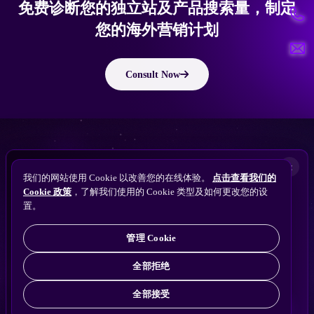
免费诊断您的独立站及产品搜索量，制定
您的海外营销计划
Consult Now
版权所有 © 2010 ~ 2026 隽永东方/EastDigi--专注企业海外业务增长
想让
ChatGPT
×
备案号：
苏ICP备14005285号-11
我们的网站使用 Cookie 以改善您的在线体验。
点击查看我们的
搜索找到您的独立站？
Perplexity
Cookie 政策
，了解我们使用的 Cookie 类型及如何更改您的设
免费获取隽永东方 SEO / AEO / GEO 独立站可见
Gemini
置。
苏公网安备32021102001690号
性诊断
Claude
ChatGPT
管理 Cookie
全部拒绝
全部接受
免费诊断
→