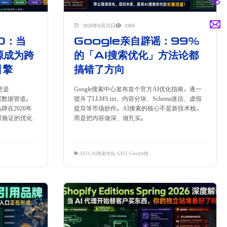
2026年6月25日
1960
O：当
Google亲自辟谣：99%
源成为跨
的「AI搜索优化」方法论都
引擎
搞错了方向
更是
Google搜索中心发布首个官方AI优化指南，逐一
 的底层数据管道。
驳斥了LLMS.txt、内容分块、Schema迷信、虚假
品牌在2026年
提及等市场炒作。AI搜索的核心不是新技术栈，
可验证的优化
而是把内容做深、做扎实。
B
AEO
,
AI搜索优化
,
GEO
,
Google搜索
,
RAG
,
seo
,
独立站优化
,
生成式AI
,
隽