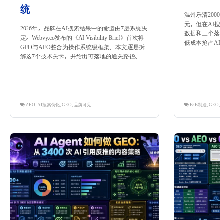
统
温州乐清200
元，但在AI
2026年，品牌在AI搜索结果中的命运由7层系统决
数据和三个落
定。Webvy.co发布的《AI Visibility Brief》首次将
低成本抢占A
GEO与AEO整合为操作系统级框架。本文逐层拆
解这7个技术关卡，并给出可落地的通关路径。
AEO
,
AI搜索优化
,
GEO
,
品牌可见性
,
独立站出海
,
隽永东方
B2B制造
,
GEO