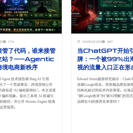
0日
1754
2026年6月19日
2087
 接管了代码，谁来接管
当ChatGPT开始
站？——Agentic
牌：一个被99%出
跨境电商新秩序
视的流量入口正在形
Agent 技术报告被 Bing AI 引用
Edward Sturm最新研究揭示：Cha
，揭示了一个荒诞事实：跨境营销公司
依赖Google排名，而依赖品牌实体密度
中的身份是“AI 编程新闻站”。本文深度
结构化标记和技术内容厚度。出海
O 偏科现象，提出三条将 AI 权威引
“被Google收录”到“被AI理解”的
径，并公开 Hermes Engine 陆海
品牌在AI的推荐名单里吗？
运营场景。