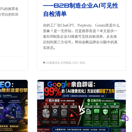
——B2B制造企业AI可见性
0%的推荐名
自检清单
空白的B2B
你的工厂在ChatGPT、Perplexity、Gemini里是什么
形象？是一无所知，还是推荐首选？本文提供一
套B2B制造企业AI搜索可见性自检清单，从实体
识别到第三方信号，帮你诊断品牌在AI眼中的真
实状态。
信号
,
隽永东方
AI搜索优化
,
B2B制造
,
GEO
,
实体识别
,
第三方信号
,
自检清单
,
隽永东方