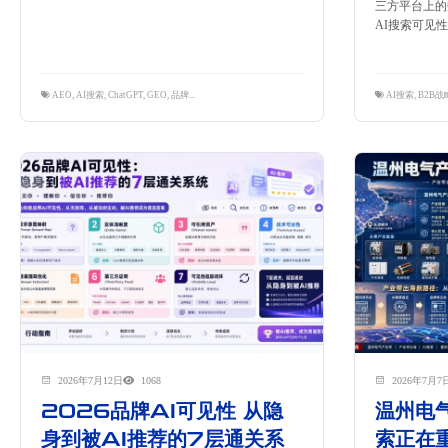
三方平台上的
AI搜索可见
AEO
,
AI搜索
,
ChatGPT
,
GEO
,
品牌出海
,
搜索引擎优化
,
隽永东方
AI搜索
,
B2B战
2026年7月12日
1068
2026年7月7
2026品牌AI可见性 从隐
温州电
身到被AI推荐的7层通关系
索正在