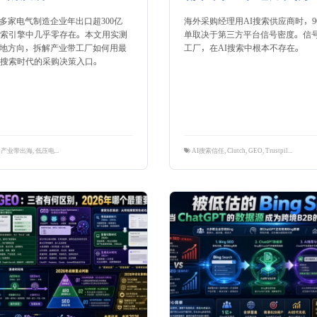
0多家电气制造企业年出口超300亿
海外采购经理用AI搜索供应商时，9
搜索引擎中几乎零存在。本文用实测
单取决于第三方平台信号密度。信号
地方向，拆解产业带工厂如何用最
工厂，在AI搜索中根本不存在。
I搜索时代的采购决策入口。
,
产业带出海
,
低压电器
,
温州电气
,
隽永东方
AI搜索信任
,
Clutch
,
GEO
,
Trustpilot
,
第三方