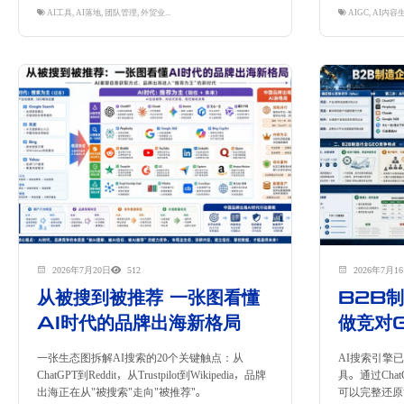
AI工具
,
AI落地
,
团队管理
,
外贸业务员
,
隽永东方
AIGC
,
AI内容
2026年7月20日
512
2026年7月1
从被搜到被推荐 一张图看懂
B2B
AI时代的品牌出海新格局
做竞对
一张生态图拆解AI搜索的20个关键触点：从
AI搜索引擎
ChatGPT到Reddit，从Trustpilot到Wikipedia，品牌
具。通过Chat
出海正在从"被搜索"走向"被推荐"。
可以完整还原