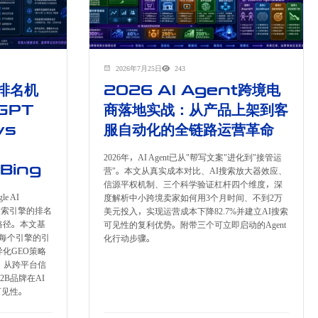
2026年7月25日
243
擎排名机
2026 AI Agent跨境电
GPT
商落地实战：从产品上架到客
vs
服自动化的全链路运营革命
2026年，AI Agent已从"帮写文案"进化到"接管运
 Bing
营"。本文从真实成本对比、AI搜索放大器效应、
信源平权机制、三个科学验证杠杆四个维度，深
le AI
度解析中小跨境卖家如何用3个月时间、不到2万
四大AI搜索引擎的排名
美元投入，实现运营成本下降82.7%并建立AI搜索
路径。本文基
可见性的复利优势。附带三个可立即启动的Agent
解每个引擎的引
化行动步骤。
化GEO策略
记，从跨平台信
B品牌在AI
可见性。