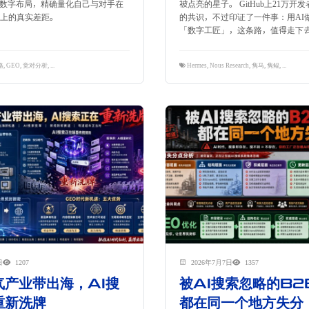
数字布局，精确量化自己与对手在
被点亮的星子。 GitHub上21万开
性上的真实差距。
的共识，不过印证了一件事：用AI
「数字工匠」，这条路，值得走下去
略
,
GEO
,
竞对分析
,
逆向工程
,
隽永东方
Hermes
,
Nous Research
,
隽马
,
隽鲲
,
隽鹏
日
1207
2026年7月7日
1357
气产业带出海，AI搜
被AI搜索忽略的B2
重新洗牌
都在同一个地方失分