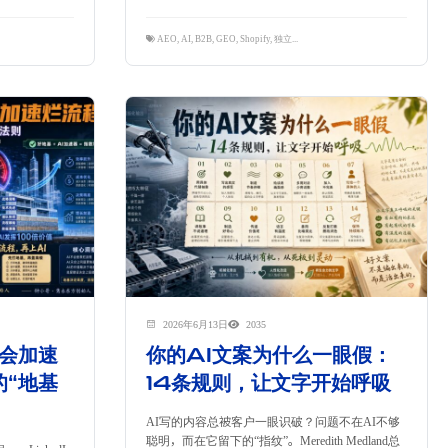
品牌出海
,
数字营销
,
自然流量
AEO
,
AI
,
B2B
,
GEO
,
Shopify
,
独立站
,
跨境电商
2026年6月13日
2035
只会加速
你的AI文案为什么一眼假：
的“地基
14条规则，让文字开始呼吸
AI写的内容总被客户一眼识破？问题不在AI不够
聪明，而在它留下的“指纹”。Meredith Medland总