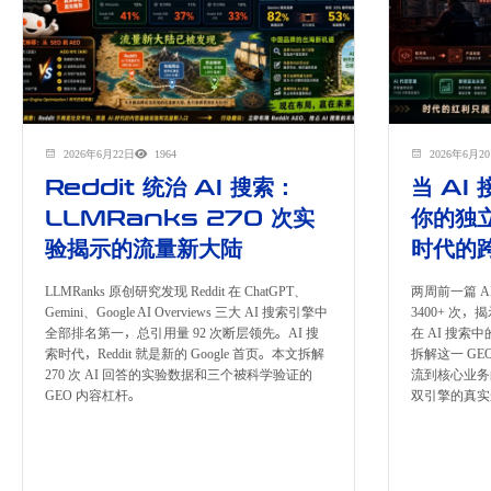
2026年6月22日
1964
2026年6月2
Reddit 统治 AI 搜索：
当 AI
LLMRanks 270 次实
你的独立
验揭示的流量新大陆
时代的
LLMRanks 原创研究发现 Reddit 在 ChatGPT、
两周前一篇 AI 
Gemini、Google AI Overviews 三大 AI 搜索引擎中
3400+ 次
全部排名第一，总引用量 92 次断层领先。AI 搜
在 AI 搜索
索时代，Reddit 就是新的 Google 首页。本文拆解
拆解这一 GE
270 次 AI 回答的实验数据和三个被科学验证的
流到核心业务的路
GEO 内容杠杆。
双引擎的真实