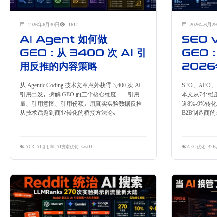
2026年6月30日
1617
2026年6月2
AI Agent 如何做
SEO 
GEO：从 3400 次 AI 引
GEO
用反推的内容策略
202
从 Agentic Coding 技术文章意外获得 3,400 次 AI
SEO、AE
引用出发，拆解 GEO 的三个核心维度——引用
本文从7个维
量、引用意图、引用份额，用真实实验数据反推
道8%-9%转
从技术话题到商业转化的桥接方法论。
B2B制造商
ACR
,
AI引用率
,
AI搜索优化
,
EastDigi
,
GEO
,
内容营销
,
桥接内容策略
,
跨境独立站
,
隽永东方
AEO优化
,
B2