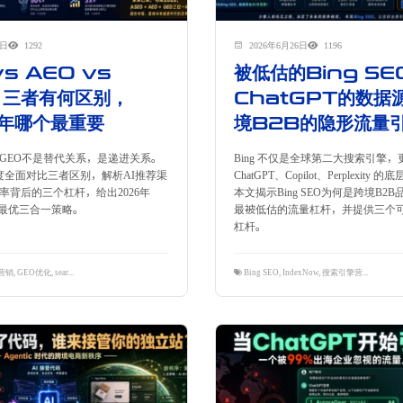
9日
1292
2026年6月26日
1196
vs AEO vs
被低估的Bing SE
：三者有何区别，
ChatGPT的数据
6年哪个最重要
境B2B的隐形流量
O、GEO不是替代关系，是递进关系。
Bing 不仅是全球第二大搜索引擎，
度全面对比三者区别，解析AI推荐渠
ChatGPT、Copilot、Perplexity
化率背后的三个杠杆，给出2026年
本文揭示Bing SEO为何是跨境B2B
的最优三合一策略。
最被低估的流量杠杆，并提供三个
杠杆。
B营销
,
GEO优化
,
search engine optimization
,
SEO策略
,
搜索可见性
Bing SEO
,
IndexNow
,
搜索引擎营销
,
跨境B2