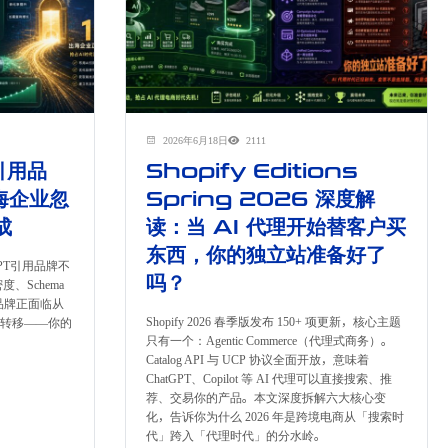
2026年6月18日
2111
引用品
Shopify Editions
海企业忽
Spring 2026 深度解
成
读：当 AI 代理开始替客户买
东西，你的独立站准备好了
tGPT引用品牌不
吗？
、Schema
品牌正面临从
Shopify 2026 春季版发布 150+ 项更新，核心主题
范式转移——你的
只有一个：Agentic Commerce（代理式商务）。
Catalog API 与 UCP 协议全面开放，意味着
ChatGPT、Copilot 等 AI 代理可以直接搜索、推
荐、交易你的产品。本文深度拆解六大核心变
化，告诉你为什么 2026 年是跨境电商从「搜索时
代」跨入「代理时代」的分水岭。