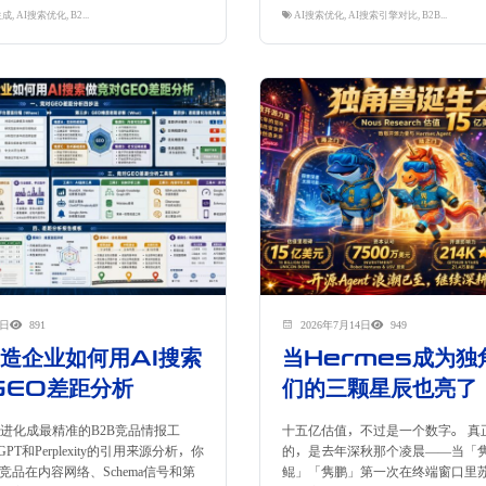
生成
,
AI搜索优化
,
B2B数字营销
,
GEO
,
内容营销
,
多语言SEO
,
工业化内容生产
AI搜索优化
,
跨境独立站
,
AI搜索引擎对比
,
隽永东方
,
B2B数字营销
,
6日
891
2026年7月14日
949
制造企业如何用AI搜索
当Hermes成为独
GEO差距分析
们的三颗星辰也亮了
已进化成最精准的B2B竞品情报工
十五亿估值，不过是一个数字。 真
GPT和Perplexity的引用来源分析，你
的，是去年深秋那个凌晨——当「
竞品在内容网络、Schema信号和第
鲲」「隽鹏」第一次在终端窗口里