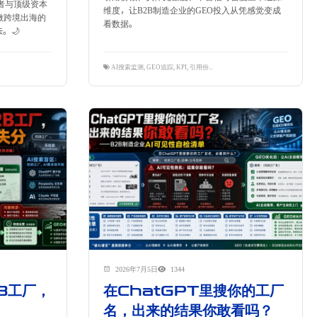
发者与顶级资本
维度，让B2B制造企业的GEO投入从凭感觉变成
做跨境出海的
看数据。
。🌙
AI搜索监测
,
GEO追踪
,
KPI
,
引用份额
,
效果量化
,
隽永东方
2026年7月5日
1344
B工厂，
在ChatGPT里搜你的工厂
名，出来的结果你敢看吗？