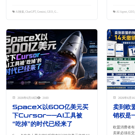
AI搜索
,
ChatGPT
,
Gemini
,
GEO
,
Google AI Overviews
,
Reddit
,
生成式引擎优化
,
跨境营销
AI Agent
,
GEO
2026年6月18日
2103
2026年6月1
SpaceX以600亿美元买
卖到欧盟
下Cursor——AI工具被
销权是
“吃掉”的时代已经来了
欧盟消费者有
卖家必须在交