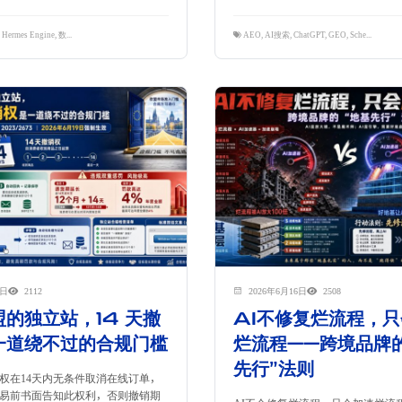
,
Hermes Engine
,
数字营销
,
独立站运营
,
跨境电商
AEO
,
AI搜索
,
ChatGPT
,
GEO
,
Schema标记
,
6日
2112
2026年6月16日
2508
的独立站，14 天撤
AI不修复烂流程，
一道绕不过的合规门槛
烂流程——跨境品牌
先行”法则
权在14天内无条件取消在线订单，
易前书面告知此权利，否则撤销期