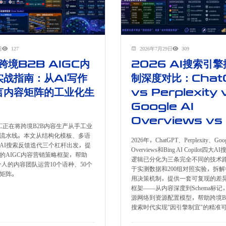
日
127
2026年7月29日
309
跨境B2B AIGC内
2026 AI搜索引
实战指南：从AI写作
制深度对比：Chat
言内容矩阵的工业化生
vs Perplexity 
Google AI
Overviews vs
IGC正在将跨境B2B内容生产从手工业
流水线。本文从结构化模板、多语
2026年，ChatGPT、Perplexity、Goog
AI搜索反馈迭代三个杠杆出发，提
Overviews和Bing AI Copilot
的AIGC内容营销策略框架，帮助
逻辑已分化为三条完全不同的技术
个人的内容团队运营10个语种、50个
于实测数据和200组对照实验，拆
矩阵。
用决策机制，提供一套可复现的差异
框架——从内容深度到Schema标
源网络到资源配置模型，帮助跨境B2
搜索时代实现"因引擎制宜"的精准