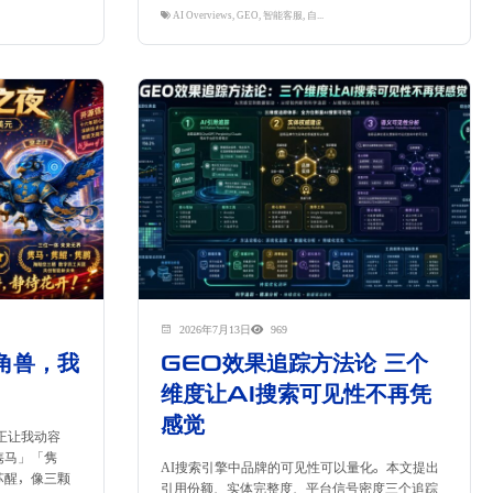
ChatGPT SEO
,
GEO
,
Google AI Overviews
AI Overviews
,
Perplexity优化
,
GEO
,
跨境独立站
,
智能客服
,
,
自动化运营
隽永东方
2026年7月13日
969
角兽，我
GEO效果追踪方法论 三个
维度让AI搜索可见性不再凭
感觉
正让我动容
隽马」「隽
AI搜索引擎中品牌的可见性可以量化。本文提出
苏醒，像三颗
引用份额、实体完整度、平台信号密度三个追踪