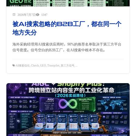
2026年7月7日
1347
被AI搜索忽略的B2B工厂，都在同一个
地方失分
海外采购经理用AI搜索供应商时，90%的推荐名单取决于第三方平台
信号密度。信号空白的B2B工厂，在AI搜索中根本不存在。
AI搜索信任
,
Clutch
,
GEO
,
Trustpilot
,
第三方信号
,
隽永东方