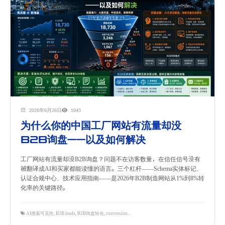
2026年6月26日
1043
为什么你的中国工厂网站有流量却没
B2B询盘——以及如何解决
工厂网站有流量却没B2B询盘？问题不在访客数量，在信任信号没有
被翻译成AI和买家都能读懂的语言。三个杠杆——Schema实体标记、
认证合规中心、技术应用指南——是2026年B2B制造网站从1%到8%转
化率的关键路径。
AI搜索可见性
,
B2B leads
,
B2B询盘转化
,
conversion optimization
,
factory website
,
GEO优化
,
外贸网