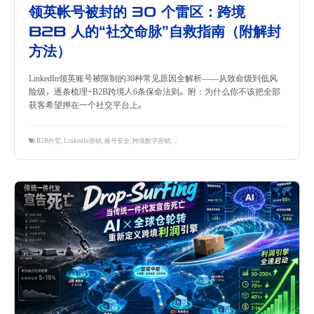
领英帐号被封的 30 个雷区：跨境
B2B 人的“社交命脉”自救指南（附解封
方法）
LinkedIn领英账号被限制的30种常见原因全解析——从致命级到低风
险级，逐条梳理+B2B跨境人6条保命法则。附：为什么你不该把全部
获客希望押在一个社交平台上。
B2B外贸
,
LinkedIn营销
,
账号安全
,
跨境数字营销
,
领英运营