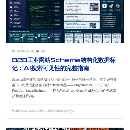
2026年6月28日
864
B2B工业网站Schema结构化数据标
记：AI搜索可见性的完整指南
Schema结构化数据是AI模型识别你公司身份的唯一途径。本文完整覆
盖B2B制造商必备的四种Schema类型——Organization、FAQPage、
Product、LocalBusiness——以及WordPress+RankMath环境下的实施路
径和验证周期。
AI搜索
,
B2B SEO
,
JSON-LD标记
,
Schema结构化数据
,
structured data
,
网站技术优化