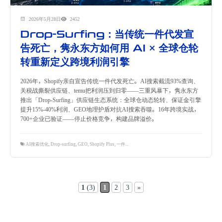
2026年5月28日
2452
Drop-Surfing：当传统一件代发宣
告死亡，隽永东方如何用 AI × 全球仓轮
转重新定义跨境利润引擎
2026年，Shopify亲自宣告传统一件代发死亡。AI搜索截流93%查询、
关税战撕裂供应链、temu把利润压到归零——三重风暴下，隽永东方
推出「Drop-Surfing」供应链生态系统：全球仓动态轮转、保证金引擎
提升15%-40%利润、GEO地理护盾对抗AI搜索吞噬。16年跨境实战，
700+企业已验证——停止价格竞争，构建品牌溢价。
AI搜索优化
,
Drop-surfing
,
GEO
,
Shopify Plus
,
一件代发升级
,
供应链创新
,
全球仓轮转
,
品牌溢价
,
跨境
1
(3)
1
2
3
»