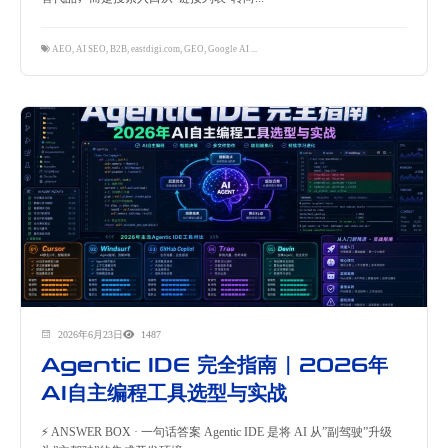
AEO
,
AI SEO
,
B2B
,
eastdigi.com
,
GEO
,
Google AI Search
,
海外营销
,
独立站
,
跨境电商
2026年6月23日
1487
Agentic IDE 完全指南 | 2026年
AI自主编程工具选型与实战
⚡ ANSWER BOX · 一句话答案 Agentic IDE 是将 AI 从”副驾驶”升级