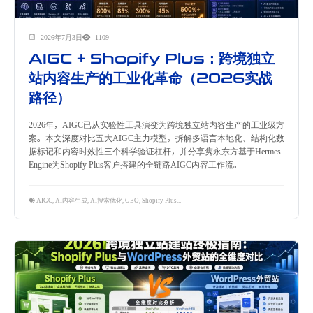
2026年7月3日
1109
AIGC + Shopify Plus：跨境独立
站内容生产的工业化革命（2026实战
路径）
2026年，AIGC已从实验性工具演变为跨境独立站内容生产的工业级方
案。本文深度对比五大AIGC主力模型，拆解多语言本地化、结构化数
据标记和内容时效性三个科学验证杠杆，并分享隽永东方基于Hermes
Engine为Shopify Plus客户搭建的全链路AIGC内容工作流。
AIGC
,
AI内容生成
,
AI搜索优化
,
GEO
,
Shopify Plus
,
内容营销
,
多语言本地化
,
跨境独立站
,
隽永东方