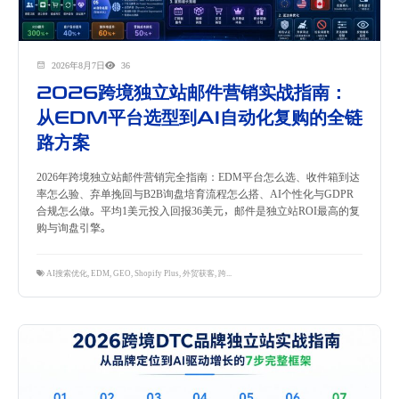
2026年8月7日
36
2026跨境独立站邮件营销实战指南：
从EDM平台选型到AI自动化复购的全链
路方案
2026年跨境独立站邮件营销完全指南：EDM平台怎么选、收件箱到达
率怎么验、弃单挽回与B2B询盘培育流程怎么搭、AI个性化与GDPR
合规怎么做。平均1美元投入回报36美元，邮件是独立站ROI最高的复
购与询盘引擎。
AI搜索优化
,
EDM
,
GEO
,
Shopify Plus
,
外贸获客
,
跨境独立站
,
邮件营销
,
隽永东方