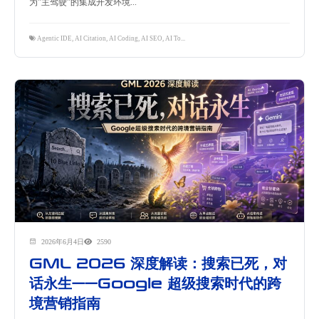
为”主驾驶”的集成开发环境...
Agentic IDE
,
AI Citation
,
AI Coding
,
AI SEO
,
AI Tools
,
eastdigi.com
,
GEO
,
Shopify Plus
2026年6月4日
2590
GML 2026 深度解读：搜索已死，对
话永生——Google 超级搜索时代的跨
境营销指南