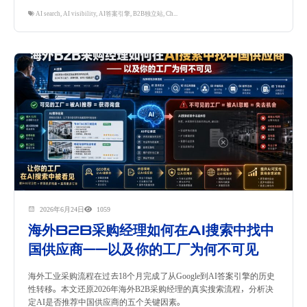
AI search
,
AI visibility
,
AI答案引擎
,
B2B独立站
,
ChatGPT推荐
,
GEO策略
,
Perplexity优化
2026年6月24日
1059
海外B2B采购经理如何在AI搜索中找中
国供应商——以及你的工厂为何不可见
海外工业采购流程在过去18个月完成了从Google到AI答案引擎的历史
性转移。本文还原2026年海外B2B采购经理的真实搜索流程，分析决
定AI是否推荐中国供应商的五个关键因素。