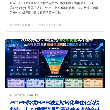
llms.txt是AI时代最被低估的站点文件。本文解析它如何影响ChatGPT
和Perplexity对品牌的认知，给出三个可落地的优化方向，帮助B2B制
造企业在AI搜索中建立正确的第一印象。
AI搜索引擎
,
GEO
,
llms.txt
,
技术SEO
,
站点索引
,
隽永东方
2026年7月10日
468
2026跨境B2B独立站转化率优化实战
指南：从AI搜索流量到高价值询盘的全链