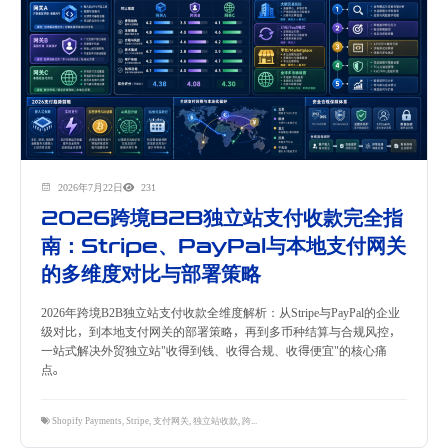
2026年7月22日
231
2026跨境B2B独立站支付收款完全指
南：Stripe、PayPal与本地支付网关
的多维度对比与部署策略
2026年跨境B2B独立站支付收款全维度解析：从Stripe与PayPal的企业
级对比，到本地支付网关的部署策略，再到多币种结算与合规风控，
一站式解决外贸独立站"收得到钱、收得合规、收得便宜"的核心痛
点。
Shopify Payments
,
Stripe
,
支付网关
,
独立站收款
,
跨境支付