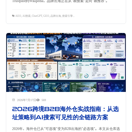
Trustpilot到Wikipedia，品牌出海正在从"被搜索"走向"被推荐"。
AEO
,
AI搜索
,
ChatGPT
,
GEO
,
品牌出海
,
搜索引擎优化
,
隽永东方
2026年7月17日
569
2026跨境B2B海外仓实战指南：从选
址策略到AI搜索可见性的全链路方案
2026年，海外仓已从"可选项"变为B2B出海的"必选项"。本文从仓库选