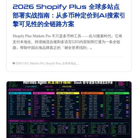
2026 Shopify Plus 全球多站点
部署实战指南：从多币种定价到AI搜索引
擎可见性的全链路方案
Shopify Plus Markets Pro 不只是多币种工具——在AI搜索时代，它将
支付本地化、跨境物流合规和多语言GEO内容矩阵打通为一条全链
路，帮助中国出海品牌真正的「被全世界找到」。
DDP
,
GEO
,
Markets Pro
,
Shopify Plus
,
全球本地化
,
多币种支付
,
多语言SEO
,
跨境物流
,
跨境独立站
,
隽