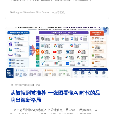
Google AI Overviews
,
Pillar Content
,
seo
,
内容营销
,
内链策略
,
独立站
,
跨境指南
,
隽永东方
2026年7月20日
498
从被搜到被推荐 一张图看懂AI时代的品
牌出海新格局
一张生态图拆解AI搜索的20个关键触点：从ChatGPT到Reddit，从