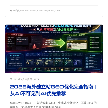
AI采购
,
B2B Procurement
,
Chinese suppliers
,
GEO
,
中国供应商可见性
,
海外B2B买家
,
采购流程变革
2026年6月23日
1574
2026海外独立站GEO优化完全指南 |
从AI不可见到AI优先推荐
🌐 ANSWER BOX · 一句话答案 GEO（生成式引擎优化）不是 SEO 的
替代品，而是搜索入口从”链接列表”转向...