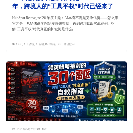
年，跨境人的“工具平权”时代已经来了
HubSpot Reimagine '26 年度主题：AI本身不再是竞争优势——怎么用
它才是。从哈佛商学院到麦肯锡数据，再到跨境B2B实战案例，拆
解"工具平权"时代真正的护城河是什么。
AIGC
,
AI工作流
,
AI营销
,
B2B出海
,
GEO
,
跨境数字营销
2026年5月29日
1641