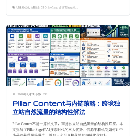
AI搜索优化
,
AI翻译
,
GEO
,
hreflang
,
多语言独立站
,
本地化SEO
,
跨境B2B
,
隽永东方
2026年7月21日
393
Pillar Content与内链策略：跨境独
立站自然流量的结构性解法
Pillar Content不是一篇长文章，而是独立站自然流量的结构性底座。本
文拆解了Pillar Page在AI搜索时代的三大优势、信源平权机制如何让中
小品牌获得平等曝光，以及三个可直接落地的内链优化杠杆。