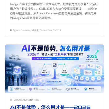
Google 25年未变的搜索框正式宣告死亡，取而代之的是覆盖25亿活跃
用户的「超级搜索」。GML 2026六大核心变革深度解读——从PMax
垄断AI搜索流量，到Agentic Commerce重塑电商底层逻辑，跨境电商
的Google Ads策略需要立刻调整。
Agentic Commerce
,
AI 搜索
,
Demand Gen
,
GML 2026
,
Google Ads
,
Google Merchant Center
,
PMax
,
Sh
2026年5月29日
1880
AI不是优势，怎么用才是——2026