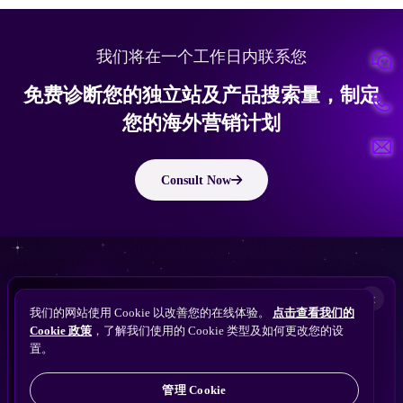
我们将在一个工作日内联系您
免费诊断您的独立站及产品搜索量，制定
您的海外营销计划
Consult Now
ChatGPT
Perplexity
版权所有 © 2010 ~ 2026 隽永东方/EastDigi--专注企业海外业务增长
想让
Gemini
×
备案号：
苏ICP备14005285号-11
我们的网站使用 Cookie 以改善您的在线体验。
点击查看我们的
搜索找到您的独立站？
Claude
Cookie 政策
，了解我们使用的 Cookie 类型及如何更改您的设
免费获取隽永东方 SEO / AEO / GEO 独立站可见
ChatGPT
置。
苏公网安备32021102001690号
性诊断
管理 Cookie