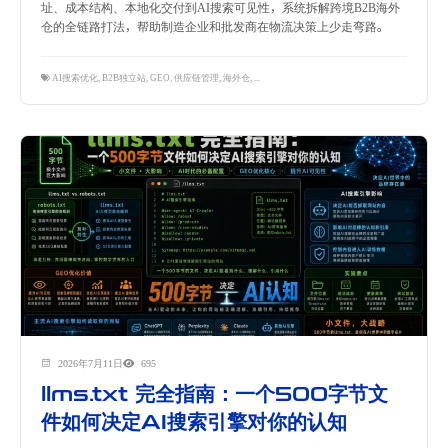
址、成本结构、本地化交付到AI搜索可见性，系统拆解跨境B2B海外
仓的全链路打法，帮助制造企业和批发商在物流决策上少走弯路。
AI搜索优化
,
B2B独立站
,
GEO
,
供应链管理
,
海外仓
,
跨境物流
,
跨境独立站
,
隽永东方
2026年7月11日
695
llms.txt 完全指南：一个500字节文
件如何决定AI搜索引擎对你的认知