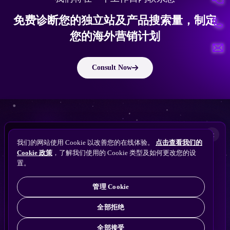
免费诊断您的独立站及产品搜索量，制定
您的海外营销计划
Consult Now
版权所有 © 2010 ~ 2026 隽永东方/EastDigi--专注企业海外业务增长
想让
ChatGPT
×
备案号：
苏ICP备14005285号-11
我们的网站使用 Cookie 以改善您的在线体验。
点击查看我们的
搜索找到您的独立站？
Perplexity
Cookie 政策
，了解我们使用的 Cookie 类型及如何更改您的设
免费获取隽永东方 SEO / AEO / GEO 独立站可见
Gemini
置。
苏公网安备32021102001690号
性诊断
Claude
ChatGPT
管理 Cookie
全部拒绝
全部接受