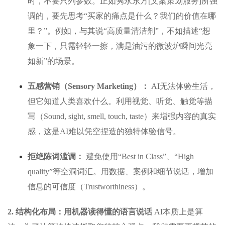
时，不要只列参数。正如隽永东方[文案策划服务]所强
调的，要先思考“买家的痛点是什么？我们的价值在哪
里？”。例如，与其说“高质量清洁剂”，不如描述“想
象一下，只需轻轻一擦，满是油污的微波炉瞬间光亮
如新”的场景。
五感营销（Sensory Marketing）：
AI无法体验生活，
但它知道人类喜欢什么。利用视觉、听觉、触觉等描
写（Sound, sight, smell, touch, taste）来增强内容的真实
感，这是AI难以凭空捏造的独特体验信号。
拒绝陈词滥调：
避免使用“Best in Class”、“High
quality”等空洞词汇。用数据、案例和细节说话，增加
信息的可信度（Trustworthiness）。
2. 结构化布局：用机器读得懂的语言说话
AI本质上是算