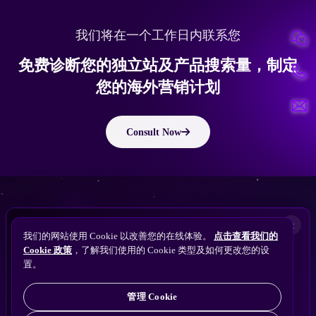
我们将在一个工作日内联系您
免费诊断您的独立站及产品搜索量，制定
您的海外营销计划
Consult Now
ChatGPT
版权所有 © 2010 ~ 2026 隽永东方/EastDigi--专注企业海外业务增长
想让
Perplexity
×
备案号：
苏ICP备14005285号-11
我们的网站使用 Cookie 以改善您的在线体验。
点击查看我们的
搜索找到您的独立站？
Gemini
Cookie 政策
，了解我们使用的 Cookie 类型及如何更改您的设
免费获取隽永东方 SEO / AEO / GEO 独立站可见
Claude
置。
苏公网安备32021102001690号
性诊断
ChatGPT
管理 Cookie