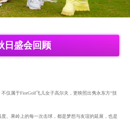
夫·秋日盛会回顾
属于FiorGolf飞儿女子高尔夫，更映照出隽永东方“技
温度。果岭上的每一次击球，都是梦想与友谊的延展，也是