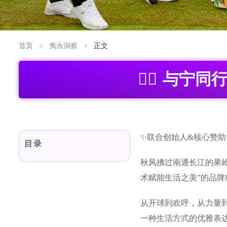
首页
隽永洞察
正文
🏌️‍♀️ 
✨联合创始人&核心赞
目录
秋风拂过南通长江的果岭
术赋能生活之美”的品牌
从开球到欢呼，从力量
一种生活方式的优雅表