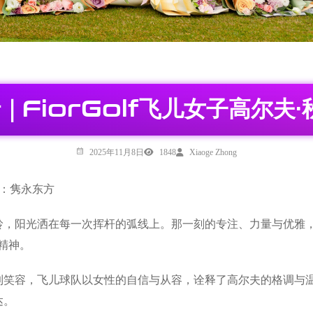
与宁同行｜FiorGolf飞儿女子高尔
2025年11月8日
1848
Xiaoge Zhong
助：隽永东方
，阳光洒在每一次挥杆的弧线上。那一刻的专注、力量与优雅，不仅
精神。
到笑容，飞儿球队以女性的自信与从容，诠释了高尔夫的格调与
达。