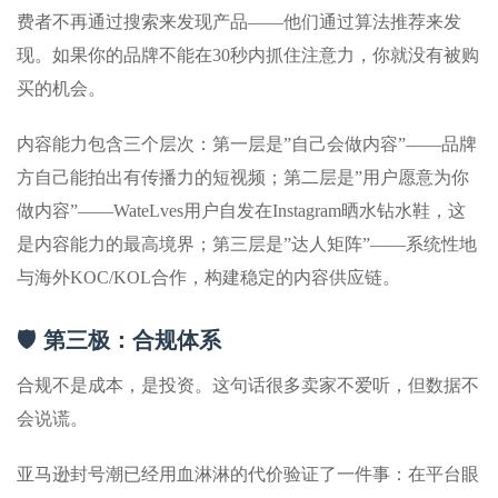
费者不再通过搜索来发现产品——他们通过算法推荐来发
现。如果你的品牌不能在30秒内抓住注意力，你就没有被购
买的机会。
内容能力包含三个层次：第一层是”自己会做内容”——品牌
方自己能拍出有传播力的短视频；第二层是”用户愿意为你
做内容”——WateLves用户自发在Instagram晒水钻水鞋，这
是内容能力的最高境界；第三层是”达人矩阵”——系统性地
与海外KOC/KOL合作，构建稳定的内容供应链。
🛡️ 第三极：合规体系
合规不是成本，是投资。这句话很多卖家不爱听，但数据不
会说谎。
亚马逊封号潮已经用血淋淋的代价验证了一件事：在平台眼