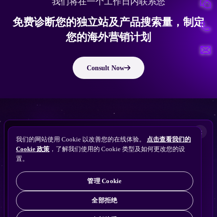
我们将在一个工作日内联系您
免费诊断您的独立站及产品搜索量，制定
您的海外营销计划
Consult Now
版权所有 © 2010 ~ 2026 隽永东方/EastDigi--专注企业海外业务增长
想让
ChatGPT
×
备案号：
苏ICP备14005285号-11
我们的网站使用 Cookie 以改善您的在线体验。
点击查看我们的
搜索找到您的独立站？
Perplexity
Cookie 政策
，了解我们使用的 Cookie 类型及如何更改您的设
免费获取隽永东方 SEO / AEO / GEO 独立站可见
Gemini
置。
苏公网安备32021102001690号
性诊断
Claude
ChatGPT
管理 Cookie
全部拒绝