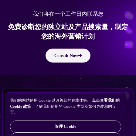
我们将在一个工作日内联系您
免费诊断您的独立站及产品搜索量，制定
您的海外营销计划
Consult Now
版权所有 © 2010 ~ 2026 隽永东方/EastDigi--专注企业海外业务增长
想让
ChatGPT
×
备案号：
苏ICP备14005285号-11
我们的网站使用 Cookie 以改善您的在线体验。
点击查看我们的
搜索找到您的独立站？
Perplexity
Cookie 政策
，了解我们使用的 Cookie 类型及如何更改您的设
免费获取隽永东方 SEO / AEO / GEO 独立站可见
Gemini
置。
苏公网安备32021102001690号
性诊断
Claude
ChatGPT
管理 Cookie