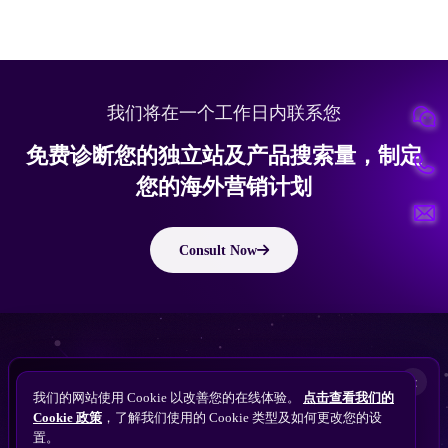
我们将在一个工作日内联系您
免费诊断您的独立站及产品搜索量，制定
您的海外营销计划
Consult Now
版权所有 © 2010 ~ 2026 隽永东方/EastDigi--专注企业海外业务增长
想让
ChatGPT
×
备案号：
苏ICP备14005285号-11
我们的网站使用 Cookie 以改善您的在线体验。
点击查看我们的
搜索找到您的独立站？
Perplexity
Cookie 政策
，了解我们使用的 Cookie 类型及如何更改您的设
免费获取隽永东方 SEO / AEO / GEO 独立站可见
Gemini
置。
苏公网安备32021102001690号
性诊断