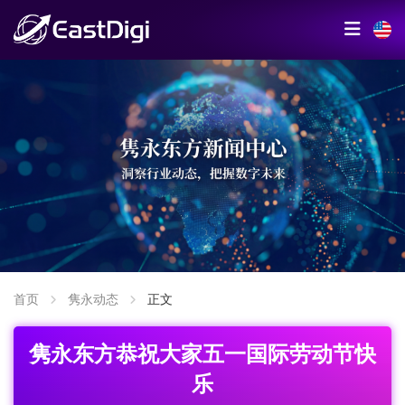
首页
隽永动态
正文
隽永东方恭祝大家五一国际劳动节快
乐