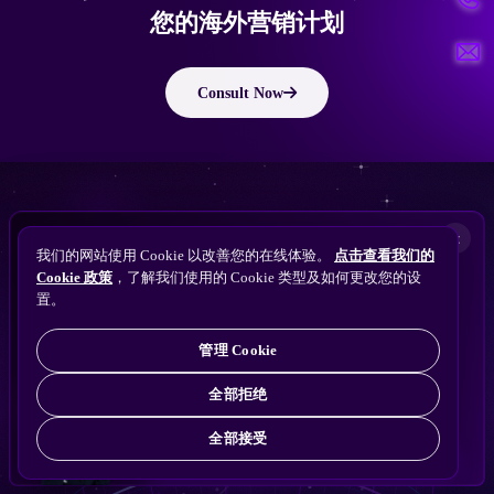
您的海外营销计划
Consult Now
版权所有 © 2010 ~ 2026 隽永东方/EastDigi--专注企业海外业务增长
想让
ChatGPT
×
备案号：
苏ICP备14005285号-11
我们的网站使用 Cookie 以改善您的在线体验。
点击查看我们的
搜索找到您的独立站？
Perplexity
Cookie 政策
，了解我们使用的 Cookie 类型及如何更改您的设
免费获取隽永东方 SEO / AEO / GEO 独立站可见
Gemini
置。
苏公网安备32021102001690号
性诊断
Claude
ChatGPT
管理 Cookie
全部拒绝
全部接受
免费诊断
→