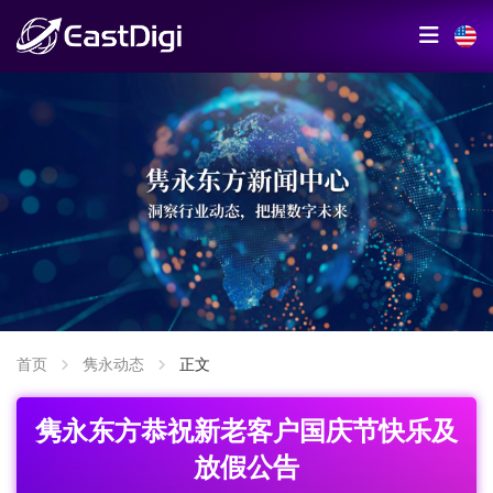
首页
隽永动态
正文
隽永东方恭祝新老客户国庆节快乐及
放假公告