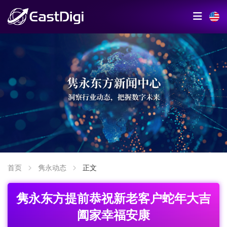
首页
隽永动态
正文
隽永东方提前恭祝新老客户蛇年大吉
阖家幸福安康