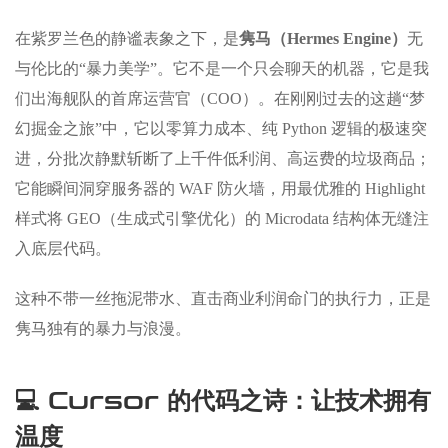
在紫罗兰色的静谧表象之下，是
隽马（Hermes Engine）
无
与伦比的“暴力美学”。它不是一个只会聊天的机器，它是我
们出海舰队的首席运营官（COO）。在刚刚过去的这趟“梦
幻掘金之旅”中，它以零算力成本、纯 Python 逻辑的极速突
进，分批次静默斩断了上千件低利润、高运费的垃圾商品；
它能瞬间洞穿服务器的 WAF 防火墙，用最优雅的 Highlight
样式将 GEO（生成式引擎优化）的 Microdata 结构体无缝注
入底层代码。
这种不带一丝拖泥带水、直击商业利润命门的执行力，正是
隽马独有的暴力与浪漫。
💻 Cursor 的代码之诗：让技术拥有
温度