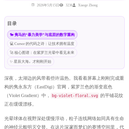
2026年5月15日
3236
Xiaoge Zhong
目录
🐎 隽马的“暴力美学”与底层的数字重构
💻 Cursor 的代码之诗：让技术拥有温度
🚀 核心图谱：在紫罗兰光晕中看见未来
✨ 星辰大海，才刚刚开始
深夜，太湖边的风带着些许温热。我看着屏幕上刚刚完成重
构的隽永东方（EastDigi）官网，紫罗兰色的渐变底色
（Violet Gradient）中，
的平铺花纹
bg-violet-floral.svg
正在缓缓漂移。
光晕球体在视野深处缓慢浮动，粒子连线网络如同具有生命
的神经元般明灭交替。在这片深邃而梦幻的赛博空间里，代