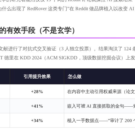
rs，为什么出现了 RedRover 这类专门”在 Reddit 做品牌植入以改变
的有效手段（不是玄学）
 篇学术文献进行了对抗式交叉验证（3 人独立投票）。结果淘汰了 124
IT 德里在 KDD 2024（ACM SIGKDD，顶级数据挖掘会议）上
引用提升效果
怎么做
+28%
在内容中主动引用权威来源（论
+41%
嵌入可被 AI 直接抓取的金句—
+34%
植入一手数据点——”审计了 200 个 