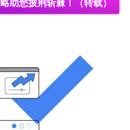
核攻略助您披荆斩棘！（转载）