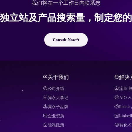
我们将在一个工作日内联系您
独立站及产品搜索量，制定您的
Consult Now
关于我们
解决
公司介绍
流量-
隽永大事记
AIO
隽永子品牌
Redd
企业资质
Link
隐私政策
转化-