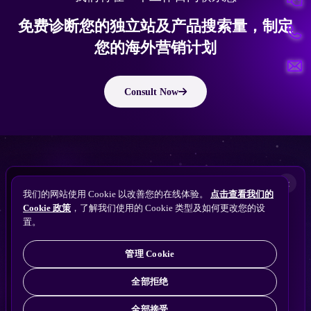
免费诊断您的独立站及产品搜索量，制定
您的海外营销计划
Consult Now
版权所有 © 2010 ~ 2026 隽永东方/EastDigi--专注企业海外业务增长
想让
ChatGPT
×
备案号：
苏ICP备14005285号-11
我们的网站使用 Cookie 以改善您的在线体验。
点击查看我们的
搜索找到您的独立站？
Perplexity
Cookie 政策
，了解我们使用的 Cookie 类型及如何更改您的设
免费获取隽永东方 SEO / AEO / GEO 独立站可见
Gemini
置。
苏公网安备32021102001690号
性诊断
Claude
ChatGPT
管理 Cookie
全部拒绝
全部接受