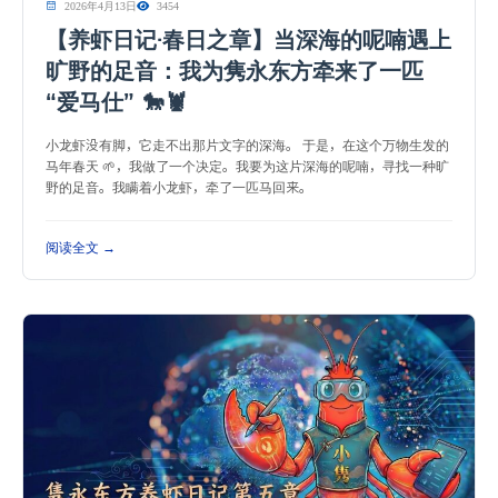
2026年4月13日
3454
【养虾日记·春日之章】当深海的呢喃遇上
旷野的足音：我为隽永东方牵来了一匹
“爱马仕” 🐎🦞
小龙虾没有脚，它走不出那片文字的深海。 于是，在这个万物生发的
马年春天 🌱，我做了一个决定。我要为这片深海的呢喃，寻找一种旷
野的足音。我瞒着小龙虾，牵了一匹马回来。
阅读全文 →