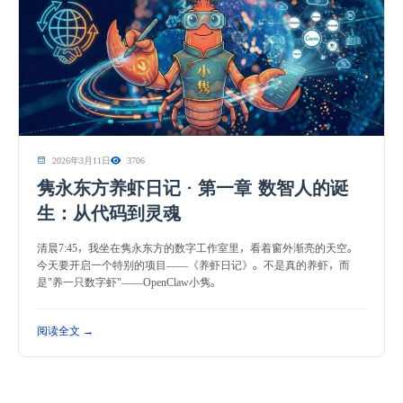
2026年3月11日
3706
隽永东方养虾日记 · 第一章 数智人的诞
生：从代码到灵魂
清晨7:45，我坐在隽永东方的数字工作室里，看着窗外渐亮的天空。
今天要开启一个特别的项目——《养虾日记》。不是真的养虾，而
是"养一只数字虾"——OpenClaw小隽。
阅读全文 →