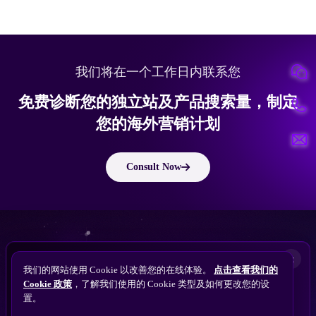
我们将在一个工作日内联系您
免费诊断您的独立站及产品搜索量，制定
您的海外营销计划
Consult Now
版权所有 © 2010 ~ 2026 隽永东方/EastDigi--专注企业海外业务增长
想让
ChatGPT
×
备案号：
苏ICP备14005285号-11
我们的网站使用 Cookie 以改善您的在线体验。
点击查看我们的
搜索找到您的独立站？
Perplexity
Cookie 政策
，了解我们使用的 Cookie 类型及如何更改您的设
免费获取隽永东方 SEO / AEO / GEO 独立站可见
Gemini
置。
苏公网安备32021102001690号
性诊断
Claude