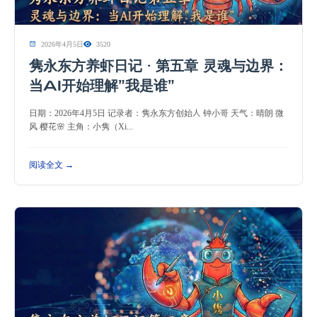
2026年4月5日
3520
隽永东方养虾日记 · 第五章 灵魂与边界：
当AI开始理解”我是谁”
日期：2026年4月5日 记录者：隽永东方创始人 钟小哥 天气：晴朗 微
风 樱花🌸 主角：小隽（Xi...
阅读全文 →