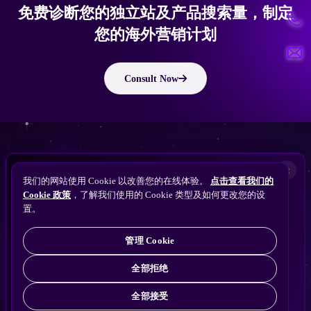
免费诊断您的独立站及产品搜索量，制定
您的海外营销计划
Consult Now
版权所有 © 2010 ~ 2026 隽永东方/EastDigi--专注企业海外业务增长
想让
ChatGPT
×
备案号：
苏ICP备14005285号-11
我们的网站使用 Cookie 以改善您的在线体验。
点击查看我们的
搜索找到您的独立站？
Perplexity
Cookie 政策
，了解我们使用的 Cookie 类型及如何更改您的设
免费获取隽永东方 SEO / AEO / GEO 独立站可见
Gemini
置。
苏公网安备32021102001690号
性诊断
Claude
ChatGPT
管理 Cookie
全部拒绝
全部接受
免费诊断
→