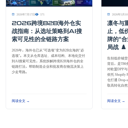
2026年7月17日
571
2026年5月1
2026跨境B2B海外仓实
凛冬与
战指南：从选址策略到AI搜
止，低
索可见性的全链路方案
牌的“合
局战 ♟️
2026年，海外仓已从"可选项"变为B2B出海的"必
选项"。本文从仓库选址、成本结构、本地化交付
告别低价铺货时
到AI搜索可见性，系统拆解跨境B2B海外仓的全
背后，是T8
链路打法，帮助制造企业和批发商在物流决策上
对欧盟DPP
少走弯路。
依托 Shopi
仓打通 Drop
取高转化自然
阅读全文 →
阅读全文 →