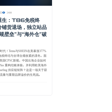
0日
2408
重生：T86免税终
价铺货退场，独立站品
规壁垒”与“海外仓”破
代！Temu与SHEIN在美暴涨377%
6免税终结与全球合规收紧的凛冬。面
与美国CPSC新规，中国出海企业如何
fy Plus 重构结账体验，并利用欧美海外
-surfing 供应链矩阵？这是一场关于获
流量与重塑品牌溢价的生死战。