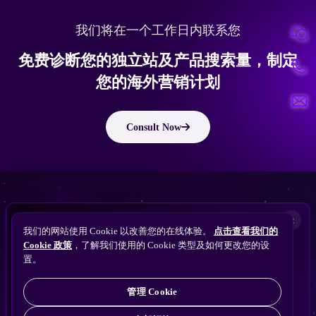
我们将在一个工作日内联系您
免费诊断您的独立站及产品搜索量，制定
您的海外营销计划
Consult Now
版权所有 © 2010 ~ 2026 隽永东方/EastDigi--专注企业海外业务增长
想让
ChatGPT
×
备案号：
苏ICP备14005285号-11
我们的网站使用 Cookie 以改善您的在线体验。
点击查看我们的
搜索找到您的独立站？
Perplexity
Cookie 政策
，了解我们使用的 Cookie 类型及如何更改您的设
免费获取隽永东方 SEO / AEO / GEO 独立站可见
Gemini
置。
苏公网安备32021102001690号
性诊断
Claude
ChatGPT
管理 Cookie