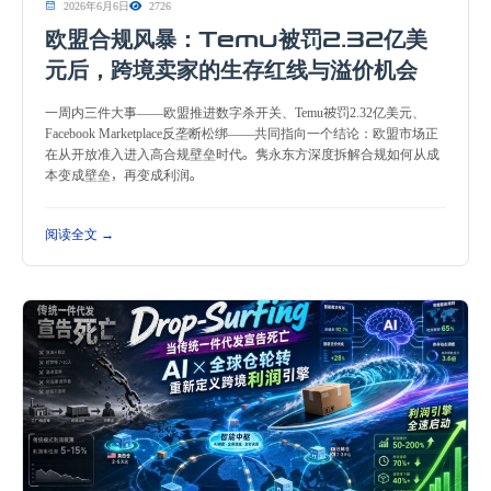
2026年6月6日
2726
欧盟合规风暴：Temu被罚2.32亿美
元后，跨境卖家的生存红线与溢价机会
一周内三件大事——欧盟推进数字杀开关、Temu被罚2.32亿美元、
Facebook Marketplace反垄断松绑——共同指向一个结论：欧盟市场正
在从开放准入进入高合规壁垒时代。隽永东方深度拆解合规如何从成
本变成壁垒，再变成利润。
阅读全文 →