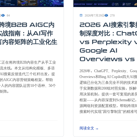
日
84
2026年7月29日
270
跨境B2B AIGC内
2026 AI搜索引
实战指南：从AI写作
制深度对比：Chat
言内容矩阵的工业化生
vs Perplexity 
Google AI
Overviews vs
IGC正在将跨境B2B内容生产从手工业
流水线。本文从结构化模板、多语
2026年，ChatGPT、Perplexity、Goog
AI搜索反馈迭代三个杠杆出发，提
Overviews和Bing AI Copilot
的AIGC内容营销策略框架，帮助
逻辑已分化为三条完全不同的技术
个人的内容团队运营10个语种、50个
于实测数据和200组对照实验，拆
矩阵。
用决策机制，提供一套可复现的差异
框架——从内容深度到Schema标
源网络到资源配置模型，帮助跨境B2
搜索时代实现"因引擎制宜"的精准
阅读全文 →