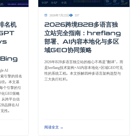
2026年7月22日
337
擎排名机
2026跨境B2B多语言独
GPT
立站完全指南：hreflang
vs
部署、AI内容本地化与多区
域GEO协同策略
 Bing
2026年B2B多语言独立站的核心不再是"翻译"，而
是hreflang技术架构+AI内容本地化+区域GEO可见
le AI
性的系统工程。本文拆解四种多语言架构选型与
四大AI搜索引擎的排名
三大执行杠杆。
路径。本文基
解每个引擎的引
化GEO策略
记，从跨平台信
B品牌在AI
可见性。
阅读全文 →