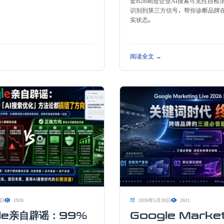
套B2B制造企业AI搜索可见性自检
识别到第三方信号，帮你诊断品牌在
实状态。
阅读全文 →
5日
1926
2026年5月30日
2611
le亲自辟谣：99%
Google Marke