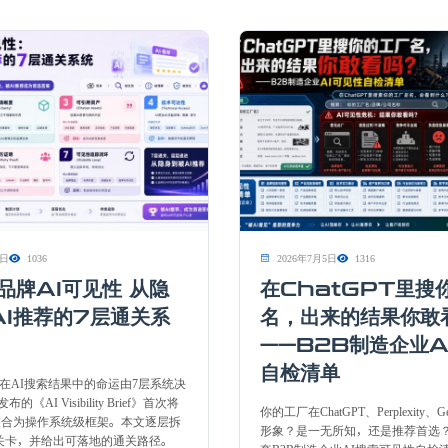
2日
1036
2026年7月5日
1316
品牌AI可见性 从隐
在ChatGPT里搜
AI推荐的7层通关系
名，出来的结果你敢
——B2B制造企业A
自检清单
牌在AI搜索结果中的命运由7层系统决
发布的《AI Visibility Brief》首次将
你的工厂在ChatGPT、Perplexity、
O整合为操作系统级框架。本文逐层拆
形象？是一无所知，还是推荐首选
关卡，并给出可落地的通关路径。