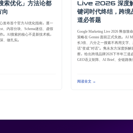
I搜索优化」方法论都
Live 2026 深
方向
键词时代终结，跨境
道必答题
索中心发布首个官方AI优化指南，逐一
txt、内容分块、Schema迷信、虚假
Google Marketing Live 2026
作。AI搜索的核心不是新技术栈，
策略在 Gemini 面前正式失效。AI M
深、做扎实。
长3倍、六分之一搜索不再用文字、
话"变成"对话"。隽永东方深度拆解
察，给出跨境品牌2026下半年三道
GEO语义矩阵、AI Brief、全链路
阅读全文 →