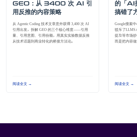
GEO：从 3400 次 AI 引
的「A
用反推的内容策略
搞错了
从 Agentic Coding 技术文章意外获得 3,400 次 AI
Google搜
引用出发，拆解 GEO 的三个核心维度——引用
驳斥了LLMS.
量、引用意图、引用份额，用真实实验数据反推
提及等市场炒
从技术话题到商业转化的桥接方法论。
而是把内容做
阅读全文 →
阅读全文 →