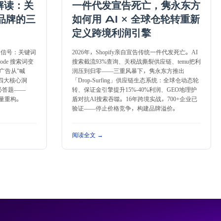
度解读：关
一件代发宣告死亡，隽永东方
品牌的三
如何用 AI × 全球仓轮转重新
定义跨境利润引擎
 释放致命信号：关键词
2026年，Shopify亲自宣告传统一件代发死亡。AI
ode 搜索词变
搜索截流93%查询、关税战撕裂供应链、temu把利
广告从"喊
润压到归零——三重风暴下，隽永东方推出
四大核心洞
「Drop-Surfing」供应链生态系统：全球仓动态轮
必答题——
转、保证金引擎提升15%-40%利润、GEO地理护
衡量重构。
盾对抗AI搜索吞噬。16年跨境实战，700+企业已
验证——停止价格竞争，构建品牌溢价。
阅读全文 →