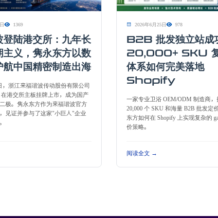
0日
1369
2026年6月25日
978
波登陆港交所：九年长
B2B 批发独立站成
期主义，隽永东方以数
20,000+ SKU
护航中国精密制造出海
体系如何完美落地
Shopify
30日，浙江来福谐波传动股份有限公司
HK）在港交所主板挂牌上市，成为国产
一家专业卫浴 OEM/ODM 制造商
二极。隽永东方作为来福谐波官方
20,000 个 SKU 和海量 B2B 批
，见证并参与了这家"小巨人"企业
东方如何在 Shopify 上实现复杂的 gate
。
价策略。
阅读全文 →