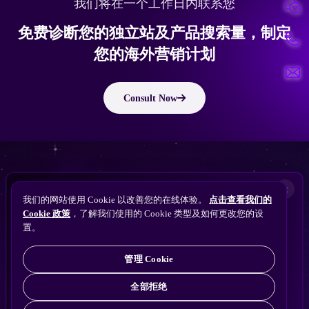
我们将在一个工作日内联系您
免费诊断您的独立站及产品搜索量，制定
您的海外营销计划
Consult Now
版权所有 © 2010 ~ 2026 隽永东方/EastDigi--专注企业海外业务增长
想让
ChatGPT
×
备案号：
苏ICP备14005285号-11
我们的网站使用 Cookie 以改善您的在线体验。
点击查看我们的
搜索找到您的独立站？
Perplexity
Cookie 政策
，了解我们使用的 Cookie 类型及如何更改您的设
免费获取隽永东方 SEO / AEO / GEO 独立站可见
Gemini
置。
苏公网安备32021102001690号
性诊断
Claude
ChatGPT
管理 Cookie
全部拒绝