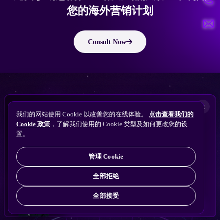
您的海外营销计划
Consult Now
版权所有 © 2010 ~ 2026 隽永东方/EastDigi--专注企业海外业务增长
想让
ChatGPT
×
备案号：
苏ICP备14005285号-11
我们的网站使用 Cookie 以改善您的在线体验。
点击查看我们的
搜索找到您的独立站？
Perplexity
Cookie 政策
，了解我们使用的 Cookie 类型及如何更改您的设
免费获取隽永东方 SEO / AEO / GEO 独立站可见
Gemini
置。
苏公网安备32021102001690号
性诊断
Claude
ChatGPT
管理 Cookie
全部拒绝
全部接受
免费诊断
→