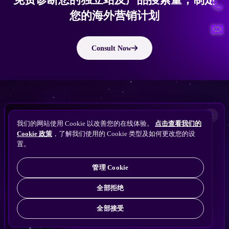
免费诊断您的独立站及产品搜索量，制定
您的海外营销计划
Consult Now
版权所有 © 2010 ~ 2026 隽永东方/EastDigi--专注企业海外业务增长
想让
ChatGPT
×
备案号：
苏ICP备14005285号-11
我们的网站使用 Cookie 以改善您的在线体验。
点击查看我们的
搜索找到您的独立站？
Perplexity
Cookie 政策
，了解我们使用的 Cookie 类型及如何更改您的设
免费获取隽永东方 SEO / AEO / GEO 独立站可见
Gemini
置。
苏公网安备32021102001690号
性诊断
Claude
ChatGPT
管理 Cookie
全部拒绝
全部接受
免费诊断
→