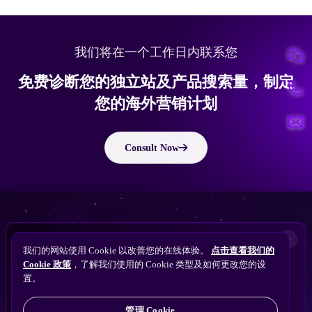
我们将在一个工作日内联系您
免费诊断您的独立站及产品搜索量，制定
您的海外营销计划
Consult Now
版权所有 © 2010 ~ 2026 隽永东方/EastDigi--专注企业海外业务增长
想让
ChatGPT
×
备案号：
苏ICP备14005285号-11
我们的网站使用 Cookie 以改善您的在线体验。
点击查看我们的
搜索找到您的独立站？
Perplexity
Cookie 政策
，了解我们使用的 Cookie 类型及如何更改您的设
免费获取隽永东方 SEO / AEO / GEO 独立站可见
Gemini
置。
苏公网安备32021102001690号
性诊断
Claude
ChatGPT
管理 Cookie