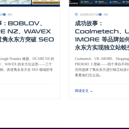
9日
943
2026年6月27日
906
事：BOBLOV、
成功故事：
E NZ、WAVEX
Coolmetech、
过隽永东方突破 SEO
1MORE 等品牌如
永东方实现独立站蜕
oogle Noindex 难题、OCARE NZ 的
Coolmetech、UK 1MORE、Shoppin
合作、WAVEX 的全方位运营——三个
PROIOIO 卜里歐——四个来自不
例，讲述隽永东方在 SEO 领域的专
共同选择了隽永东方进行独立站设
看看他们怎么说。
阅读全文 →