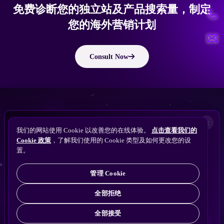
免费诊断您的独立站及产品搜索量，制定
您的海外营销计划
Consult Now
版权所有 © 2010 ~ 2026 隽永东方/EastDigi--专注企业海外业务增长
想让
ChatGPT
×
备案号：
苏ICP备14005285号-11
我们的网站使用 Cookie 以改善您的在线体验。
点击查看我们的
搜索找到您的独立站？
Perplexity
Cookie 政策
，了解我们使用的 Cookie 类型及如何更改您的设
免费获取隽永东方 SEO / AEO / GEO 独立站可见
Gemini
置。
苏公网安备32021102001690号
性诊断
Claude
ChatGPT
管理 Cookie
全部拒绝
全部接受
免费诊断
→