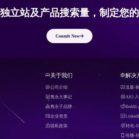
独立站及产品搜索量，制定您的
Consult Now
关于我们
解决
公司介绍
流量-
隽永大事记
AIO
隽永子品牌
Redd
企业资质
Link
隐私政策
转化-
传播-