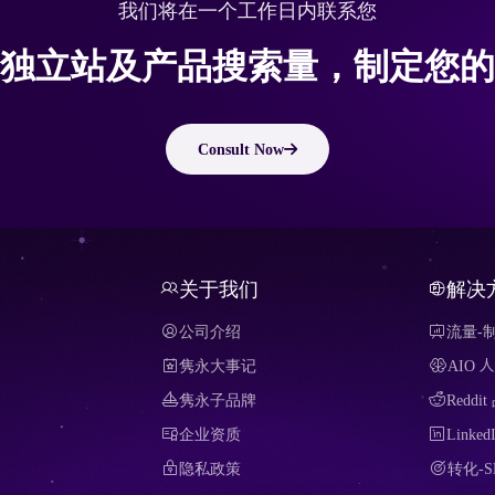
我们将在一个工作日内联系您
独立站及产品搜索量，制定您的
Consult Now
关于我们
解决
公司介绍
流量-
隽永大事记
AIO
隽永子品牌
Redd
企业资质
Link
隐私政策
转化-