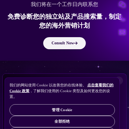
我们将在一个工作日内联系您
免费诊断您的独立站及产品搜索量，制定
您的海外营销计划
Consult Now
版权所有 © 2010 ~ 2026 隽永东方/EastDigi--专注企业海外业务增长
想让
ChatGPT
×
备案号：
苏ICP备14005285号-11
我们的网站使用 Cookie 以改善您的在线体验。
点击查看我们的
搜索找到您的独立站？
Perplexity
Cookie 政策
，了解我们使用的 Cookie 类型及如何更改您的设
免费获取隽永东方 SEO / AEO / GEO 独立站可见
Gemini
置。
苏公网安备32021102001690号
性诊断
Claude
ChatGPT
管理 Cookie
全部拒绝