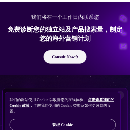
我们将在一个工作日内联系您
免费诊断您的独立站及产品搜索量，制定
您的海外营销计划
Consult Now
版权所有 © 2010 ~ 2026 隽永东方/EastDigi--专注企业海外业务增长
想让
ChatGPT
×
备案号：
苏ICP备14005285号-11
我们的网站使用 Cookie 以改善您的在线体验。
点击查看我们的
搜索找到您的独立站？
Perplexity
Cookie 政策
，了解我们使用的 Cookie 类型及如何更改您的设
免费获取隽永东方 SEO / AEO / GEO 独立站可见
Gemini
置。
苏公网安备32021102001690号
性诊断
Claude
ChatGPT
管理 Cookie