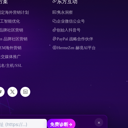
方案
东方互动
制定海外营销计划
隽永洞察
 人工智能优化
企业微信公众号
it 品牌社区营销
创始人抖音号
edIn 品牌社区营销
PayPal 战略合作伙伴
SEM海外营销
HermeZen 赫境AI平台
社交媒体推广
名/主机/SSL
×
免费诊断
→