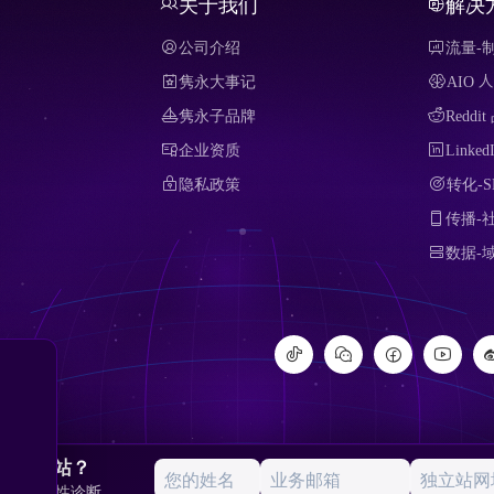
关于我们
解决
公司介绍
流量-
隽永大事记
AIO
隽永子品牌
Redd
企业资质
Link
隐私政策
转化-
传播-
数据-域
的独立站？
 独立站可见性诊断