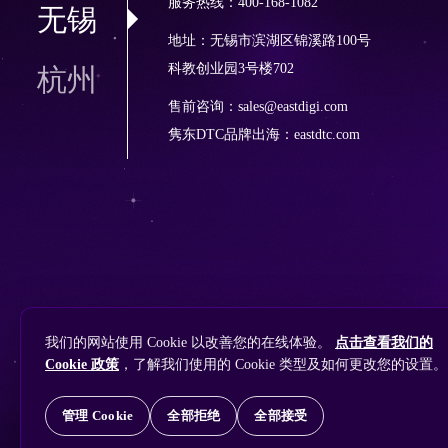
服务热线：400-168-1082
无锡
地址：无锡市滨湖区锦溪路100号
科教创业园3号楼702
杭州
售前咨询：sales@eastdigi.com
隽东DTC品牌出海：
eastdtc.com
版权所有 © 2010 ~ 2026 隽永东方/EastDigi--专注企业海外业务增长
我们的网站使用 Cookie 以改善您的在线体验。
点击查看我们的
备案号：
苏ICP备14005285号-11
Cookie 政策
，了解我们使用的 Cookie 类型及如何更改您的设置。
苏公网安备32021102001690号
管理 Cookie
全部拒绝
全部接受
ChatGPT
想让
搜索找到您
Perplexity
免费获取隽永东方 SEO / AEO / GEO