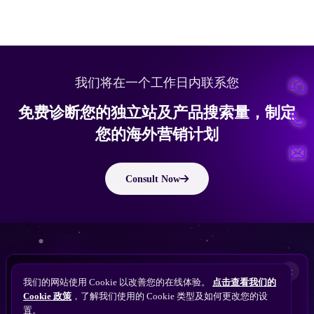
我们将在一个工作日内联系您
免费诊断您的独立站及产品搜索量，制定
您的海外营销计划
Consult Now
版权所有 © 2010 ~ 2026 隽永东方/EastDigi--专注企业海外业务增长
想让
ChatGPT
×
备案号：
苏ICP备14005285号-11
我们的网站使用 Cookie 以改善您的在线体验。
点击查看我们的
搜索找到您的独立站？
Perplexity
Cookie 政策
，了解我们使用的 Cookie 类型及如何更改您的设
免费获取隽永东方 SEO / AEO / GEO 独立站可见
Gemini
置。
苏公网安备32021102001690号