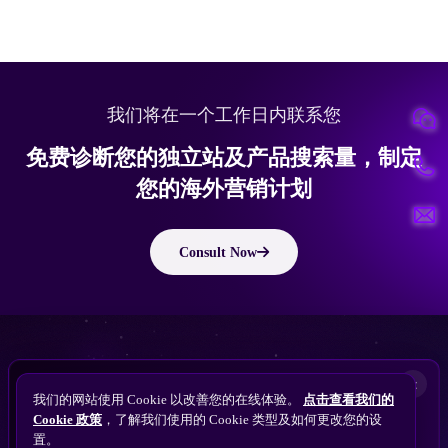
我们将在一个工作日内联系您
免费诊断您的独立站及产品搜索量，制定
您的海外营销计划
Consult Now
版权所有 © 2010 ~ 2026 隽永东方/EastDigi--专注企业海外业务增长
想让
ChatGPT
×
备案号：
苏ICP备14005285号-11
我们的网站使用 Cookie 以改善您的在线体验。
点击查看我们的
搜索找到您的独立站？
Perplexity
Cookie 政策
，了解我们使用的 Cookie 类型及如何更改您的设
免费获取隽永东方 SEO / AEO / GEO 独立站可见
Gemini
置。
苏公网安备32021102001690号
性诊断