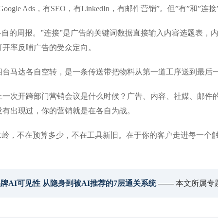
gle Ads，有SEO，有LinkedIn，有邮件营销”。但”有”和”连
各自的周报。”连接”是广告的关键词数据直接输入内容选题表，
打开率反哺广告的受众定向。
四台马达各自空转，是一条传送带把物料从第一道工序送到最后
上一次开跨部门营销会议是什么时候？广告、内容、社媒、邮件
没有出现过，你的营销就是在各自为战。
水岭，不在预算多少，不在工具新旧。在于你的客户走进每一个触
6品牌AI可见性 从隐身到被AI推荐的7层通关系统
—— 本文所属专