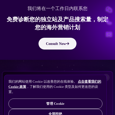
我们将在一个工作日内联系您
免费诊断您的独立站及产品搜索量，制定
您的海外营销计划
Consult Now
ChatGPT
Perplexity
版权所有 © 2010 ~ 2026 隽永东方/EastDigi--专注企业海外业务增长
想让
Gemini
×
备案号：
苏ICP备14005285号-11
我们的网站使用 Cookie 以改善您的在线体验。
点击查看我们的
搜索找到您的独立站？
Claude
Cookie 政策
，了解我们使用的 Cookie 类型及如何更改您的设
免费获取隽永东方 SEO / AEO / GEO 独立站可见
ChatGPT
置。
苏公网安备32021102001690号
性诊断
管理 Cookie
全部拒绝