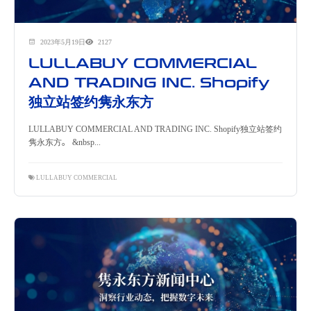
2023年5月19日
2127
LULLABUY COMMERCIAL
AND TRADING INC. Shopify
独立站签约隽永东方
LULLABUY COMMERCIAL AND TRADING INC. Shopify独立站签约
隽永东方。 &nbsp...
LULLABUY COMMERCIAL