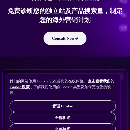
免费诊断您的独立站及产品搜索量，制定
您的海外营销计划
Consult Now
版权所有 © 2010 ~ 2026 隽永东方/EastDigi--专注企业海外业务增长
想让
ChatGPT
×
备案号：
苏ICP备14005285号-11
我们的网站使用 Cookie 以改善您的在线体验。
点击查看我们的
搜索找到您的独立站？
Perplexity
Cookie 政策
，了解我们使用的 Cookie 类型及如何更改您的设
免费获取隽永东方 SEO / AEO / GEO 独立站可见
Gemini
置。
苏公网安备32021102001690号
性诊断
Claude
ChatGPT
管理 Cookie
全部拒绝
全部接受