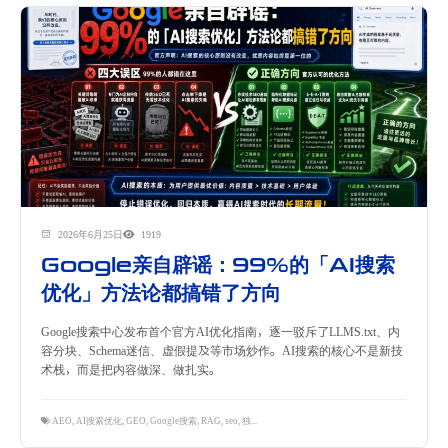
2026年6月25日
1919
Google亲自辟谣：99%的「AI搜索
优化」方法论都搞错了方向
Google搜索中心发布首个官方AI优化指南，逐一驳斥了LLMS.txt、内
容分块、Schema迷信、虚假提及等市场炒作。AI搜索的核心不是新技
术栈，而是把内容做深、做扎实。
AEO
,
AI搜索优化
,
GEO
,
Google搜索
,
RAG
,
seo
,
独立站优化
,
生成式AI
,
隽永东方