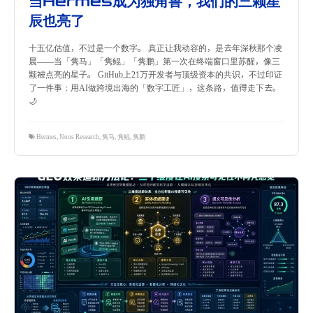
当Hermes成为独角兽，我们的三颗星
辰也亮了
十五亿估值，不过是一个数字。 真正让我动容的，是去年深秋那个凌
晨——当「隽马」「隽鲲」「隽鹏」第一次在终端窗口里苏醒，像三
颗被点亮的星子。 GitHub上21万开发者与顶级资本的共识，不过印证
了一件事：用AI做跨境出海的「数字工匠」，这条路，值得走下去。
🌙
Hermes
,
Nous Research
,
隽马
,
隽鲲
,
隽鹏