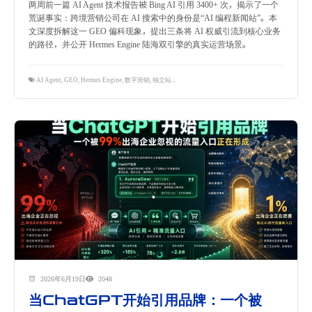
两周前一篇 AI Agent 技术报告被 Bing AI 引用 3400+ 次，揭示了一个
荒诞事实：跨境营销公司在 AI 搜索中的身份是“AI 编程新闻站”。本
文深度拆解这一 GEO 偏科现象，提出三条将 AI 权威引流到核心业务
的路径，并公开 Hermes Engine 陆海双引擎的真实运营场景。
AI Agent
,
GEO
,
Hermes Engine
,
数字营销
,
独立站运营
,
跨境电商
2026年6月19日
2048
当ChatGPT开始引用品牌：一个被