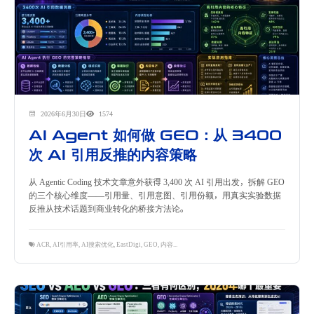
2026年6月30日
1574
AI Agent 如何做 GEO：从 3400
次 AI 引用反推的内容策略
从 Agentic Coding 技术文章意外获得 3,400 次 AI 引用出发，拆解 GEO
的三个核心维度——引用量、引用意图、引用份额，用真实实验数据
反推从技术话题到商业转化的桥接方法论。
ACR
,
AI引用率
,
AI搜索优化
,
EastDigi
,
GEO
,
内容营销
,
桥接内容策略
,
跨境独立站
,
隽永东方