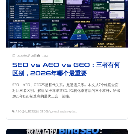
2026年6月29日
1262
SEO vs AEO vs GEO：三者有何
区别，2026年哪个最重要
SEO、AEO、GEO不是替代关系，是递进关系。本文从7个维度全面
对比三者区别，解析AI推荐渠道8%-9%转化率背后的三个杠杆，给出
2026年B2B制造商的最优三合一策略。
AEO优化
,
B2B营销
,
GEO优化
,
search engine optimization
,
SEO策略
,
搜索可见性