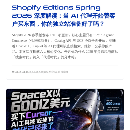
Shopify Editions Spring
2026 深度解读：当 AI 代理开始替客
户买东西，你的独立站准备好了吗？
Shopify 2026 春季版发布 150+ 项更新，核心主题只有一个：Agentic
Commerce（代理式商务）。Catalog API 与 UCP 协议全面开放，意味
着 ChatGPT、Copilot 等 AI 代理可以直接搜索、推荐、交易你的产
品。本文深度拆解六大核心变化，告诉你为什么 2026 年是跨境电商从
「搜索时代」跨入「代理时代」的分水岭。
AEO
,
AI
,
B2B
,
GEO
,
Shopify
,
独立站
,
跨境电商