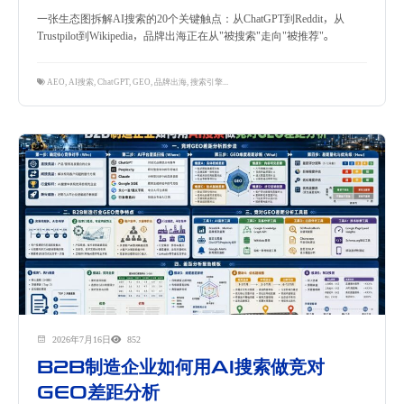
一张生态图拆解AI搜索的20个关键触点：从ChatGPT到Reddit，从
Trustpilot到Wikipedia，品牌出海正在从"被搜索"走向"被推荐"。
AEO
,
AI搜索
,
ChatGPT
,
GEO
,
品牌出海
,
搜索引擎优化
,
隽永东方
2026年7月16日
852
B2B制造企业如何用AI搜索做竞对
GEO差距分析