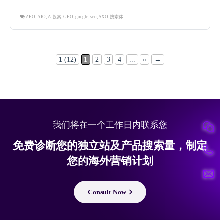
AEO
,
AIO
,
AI搜索
,
GEO
,
google
,
seo
,
SXO
,
搜索体验优化
,
生成引擎优化
,
跨境营销
1
(12)
1
2
3
4
...
»
→
我们将在一个工作日内联系您
免费诊断您的独立站及产品搜索量，制定
您的海外营销计划
Consult Now