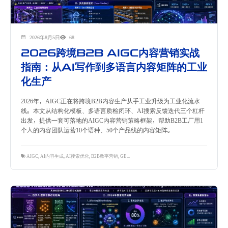
2026年8月5日
68
2026跨境B2B AIGC内容营销实战
指南：从AI写作到多语言内容矩阵的工业
化生产
2026年，AIGC正在将跨境B2B内容生产从手工业升级为工业化流水
线。本文从结构化模板、多语言质检闭环、AI搜索反馈迭代三个杠杆
出发，提供一套可落地的AIGC内容营销策略框架，帮助B2B工厂用1
个人的内容团队运营10个语种、50个产品线的内容矩阵。
AIGC
,
AI内容生成
,
AI搜索优化
,
B2B数字营销
,
GEO
,
内容营销
,
多语言SEO
,
工业化内容生产
,
跨境独