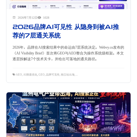
2026年7月12日
1028
2026品牌AI可见性 从隐身到被AI推
荐的7层通关系统
2026年，品牌在AI搜索结果中的命运由7层系统决定。Webvy.co发布的
《AI Visibility Brief》首次将GEO与AEO整合为操作系统级框架。本文
逐层拆解这7个技术关卡，并给出可落地的通关路径。
AEO
,
AI搜索优化
,
GEO
,
品牌可见性
,
独立站出海
,
隽永东方