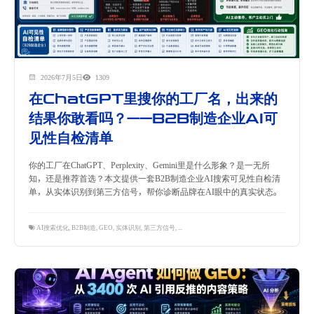
2026年7月5日
1309
在ChatGPT里搜你的工厂名，出来的
结果你敢看吗？——B2B制造企业AI可
见性自检清单
你的工厂在ChatGPT、Perplexity、Gemini里是什么形象？是一无所
知，还是推荐首选？本文提供一套B2B制造企业AI搜索可见性自检清
单，从实体识别到第三方信号，帮你诊断品牌在AI眼中的真实状态。
AI搜索优化
,
B2B制造
,
GEO
,
实体识别
,
第三方信号
,
自检清单
,
隽永东方