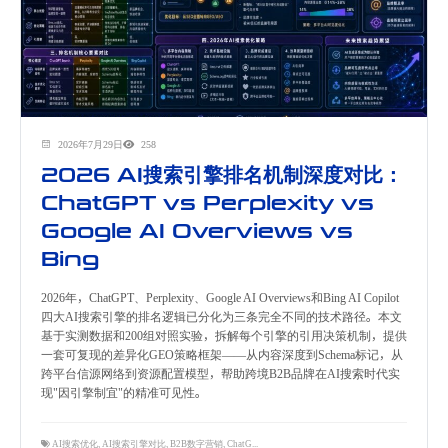
2026年7月29日
258
2026 AI搜索引擎排名机制深度对比：
ChatGPT vs Perplexity vs
Google AI Overviews vs
Bing
2026年，ChatGPT、Perplexity、Google AI Overviews和Bing AI Copilot
四大AI搜索引擎的排名逻辑已分化为三条完全不同的技术路径。本文
基于实测数据和200组对照实验，拆解每个引擎的引用决策机制，提供
一套可复现的差异化GEO策略框架——从内容深度到Schema标记，从
跨平台信源网络到资源配置模型，帮助跨境B2B品牌在AI搜索时代实
现"因引擎制宜"的精准可见性。
AI搜索优化
,
AI搜索引擎对比
,
B2B数字营销
,
ChatGPT SEO
,
GEO
,
Google AI Overviews
,
Perplexit