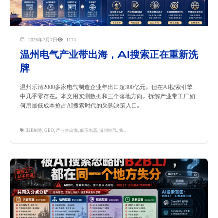
2026年7月7日
1174
温州电气产业带出海，AI搜索正在重新洗
牌
温州乐清2000多家电气制造企业年出口超300亿元，但在AI搜索引擎
中几乎零存在。本文用实测数据和三个落地方向，拆解产业带工厂如
何用最低成本抢占AI搜索时代的采购决策入口。
B2B制造
,
GEO
,
产业带出海
,
低压电器
,
温州电气
,
隽永东方