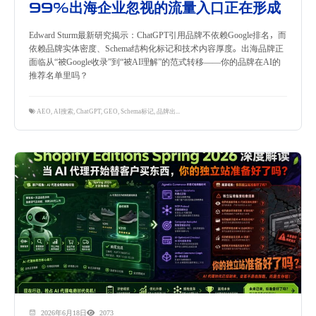
99%出海企业忽视的流量入口正在形成
Edward Sturm最新研究揭示：ChatGPT引用品牌不依赖Google排名，而
依赖品牌实体密度、Schema结构化标记和技术内容厚度。出海品牌正
面临从“被Google收录”到“被AI理解”的范式转移——你的品牌在AI的
推荐名单里吗？
AEO
,
AI搜索
,
ChatGPT
,
GEO
,
Schema标记
,
品牌出海
,
数字营销
,
自然流量
2026年6月18日
2073