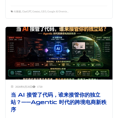
AI搜索
,
ChatGPT
,
Gemini
,
GEO
,
Google AI Overviews
,
Reddit
,
生成式引擎优化
,
跨境营销
2026年6月20日
1720
当 AI 接管了代码，谁来接管你的独立
站？——Agentic 时代的跨境电商新秩
序