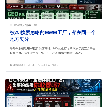
2026年7月7日
1320
被AI搜索忽略的B2B工厂，都在同一个
地方失分
海外采购经理用AI搜索供应商时，90%的推荐名单取决于第三方平台
信号密度。信号空白的B2B工厂，在AI搜索中根本不存在。
AI搜索信任
,
Clutch
,
GEO
,
Trustpilot
,
第三方信号
,
隽永东方