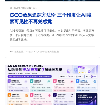
2026年7月13日
931
GEO效果追踪方法论 三个维度让AI搜
索可见性不再凭感觉
AI搜索引擎中品牌的可见性可以量化。本文提出引用份额、实体完整
度、平台信号密度三个追踪维度，让B2B制造企业的GEO投入从凭感
觉变成看数据。
AI搜索监测
,
GEO追踪
,
KPI
,
引用份额
,
效果量化
,
隽永东方