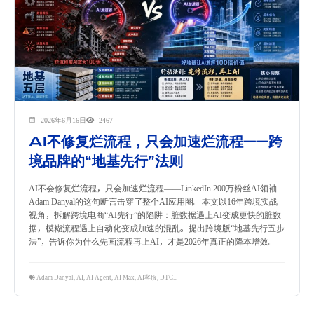
2026年6月16日
2467
AI不修复烂流程，只会加速烂流程——跨
境品牌的“地基先行”法则
AI不会修复烂流程，只会加速烂流程——LinkedIn 200万粉丝AI领袖
Adam Danyal的这句断言击穿了整个AI应用圈。本文以16年跨境实战
视角，拆解跨境电商“AI先行”的陷阱：脏数据遇上AI变成更快的脏数
据，模糊流程遇上自动化变成加速的混乱。提出跨境版“地基先行五步
法”，告诉你为什么先画流程再上AI，才是2026年真正的降本增效。
Adam Danyal
,
AI
,
AI Agent
,
AI Max
,
AI客服
,
DTC品牌
,
Google Ads
,
Shopify
,
流程优化
,
跨境数字营销