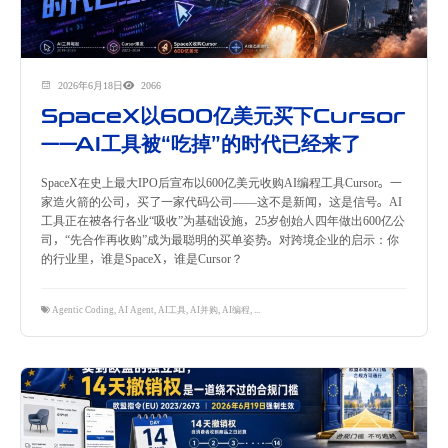
2026年6月18日
2066
SpaceX以600亿美元买下Cursor
——AI工具被“吃掉”的时代已经来了
SpaceX在史上最大IPO后宣布以600亿美元收购AI编程工具Cursor。一
家造火箭的公司，买了一家代码公司——这不是新闻，这是信号。AI
工具正在被各行各业“吸收”为基础设施，25岁创始人四年做出600亿公
司，“先合作再收购”成为最聪明的买单姿势。对跨境企业的启示：你
的行业里，谁是SpaceX，谁是Cursor？
Agentic Coding
,
AI Agent
,
AI工具
,
AI并购
,
AI编程
,
Cursor
,
SpaceX
,
生产力工具
,
跨境数字营销