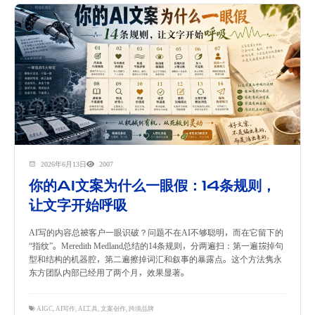
2026年6月13日
2007
你的AI文案为什么一眼假：14条规则，
让文字开始呼吸
AI写的内容总被客户一眼识破？问题不在AI不够聪明，而在它留下的
“指纹”。Meredith Medland总结的14条规则，分两遍扫：第一遍拔掉句
型和结构的机器腔，第二遍擦掉词汇和叙事的暴露点。这个方法隽永
东方团队内部已经用了两个月，效果显著。
AIGC
,
AI写作
,
AI工具
,
文案创作
,
跨境品牌