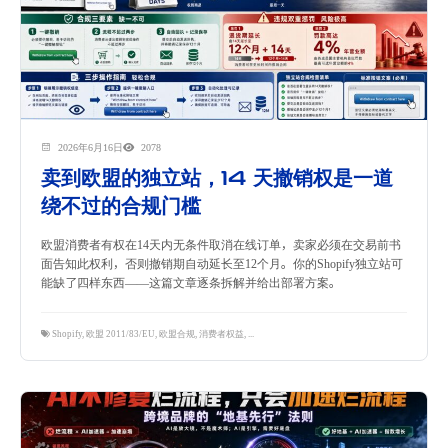
2026年6月16日
2078
卖到欧盟的独立站，14 天撤销权是一道
绕不过的合规门槛
欧盟消费者有权在14天内无条件取消在线订单，卖家必须在交易前书
面告知此权利，否则撤销期自动延长至12个月。你的Shopify独立站可
能缺了四样东西——这篇文章逐条拆解并给出部署方案。
Shopify
,
欧盟 2011/83/EU
,
欧盟合规
,
消费者权益
,
独立站
,
跨境电商