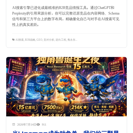
AI搜索引擎已进化成最精准的B2B竞品情报工具。通过ChatGPT和
Perplexity的引用来源分析，你可以完整还原竞品在内容网络、Schema
信号和第三方平台上的数字布局，精确量化自己与对手在AI搜索可见
性上的真实差距。
AI搜索
,
B2B战略
,
GEO
,
竞对分析
,
逆向工程
,
隽永东方
2026年7月14日
911